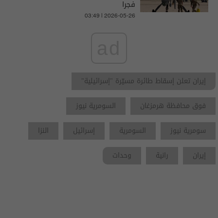
فجرا
03:49 | 2026-05-26
ad
إيران تعلن إسقاط طائرة مسيّرة "إسرائيلية"
فوق محافظة هرمزغان
السومرية نيوز
سومرية نيوز
السومرية
إسرائيل
النزا
إيران
رانية
وحدات