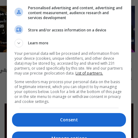
Personalised advertising and content, advertising and
content measurement, audience research and
services development
Store and/or access information on a device
Learn more
Your personal data will be processed and information from
علناً
أسرار الفلك
your device (cookies, unique identifiers, and other device
data) may be stored by, accessed by and shared with 231
partners, or used specifically by this site. We and our partners
اقتصاد العراق في عين العاصفة- علناً
may use precise geolocation data.
List of partners.
م٥ - الحلقة ٨ | الموسم ٥
الى ١٤ آب ٢٠٢٦ | 2026
13:00 | 2026-08-06
15:30 | 2026-08-06
Some vendors may process your personal data on the basis
of legitimate interest, which you can object to by managing
your options below. Look for a link at the bottom of this page
or in the site menu to manage or withdraw consent in privacy
and cookie settings.
Consent