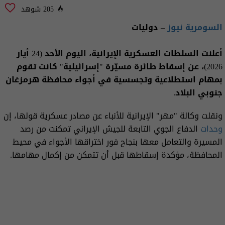
205 شوهد
السومرية نيوز
– دوليات
أعلنت السلطات العسكرية الإيرانية، اليوم الأحد (24 أيار
2026)، عن إسقاط طائرة مسيّرة "إسرائيلية" كانت تقوم
بمهام استطلاعية وتجسسية في أجواء محافظة هرمزغان
جنوبي البلاد.
ونقلت وكالة "مهر" الإيرانية للأنباء عن مصادر عسكرية قولها، إن
وحدات
الدفاع الجوي التابعة للجيش الإيراني تمكنت من رصد
المسيرة والتعامل معها بنجاح فور اختراقها الأجواء في محيط
المحافظة، مؤكدة إسقاطها قبل أن تتمكن من إكمال مهامها.