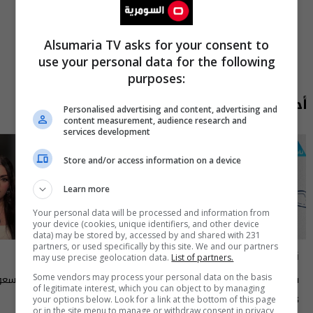
Alsumaria TV asks for your consent to
use your personal data for the following
purposes:
أحدث الحلقات
Personalised advertising and content, advertising and
content measurement, audience research and
services development
Store and/or access information on a device
Learn more
Your personal data will be processed and information from
your device (cookies, unique identifiers, and other device
data) may be stored by, accessed by and shared with 231
partners, or used specifically by this site. We and our partners
ناس وناس
مايك السومرية
may use precise geolocation data.
List of partners.
سوق الرمادي محافظة الانبار - الحلقة
الاعلامية والممثلة نغم المسع
Some vendors may process your personal data on the basis
of legitimate interest, which you can object to by managing
٩٥ | الموسم 9
your options below. Look for a link at the bottom of this page
15:30 | 2026-08-05
04:00 | 2026-08-06
or in the site menu to manage or withdraw consent in privacy