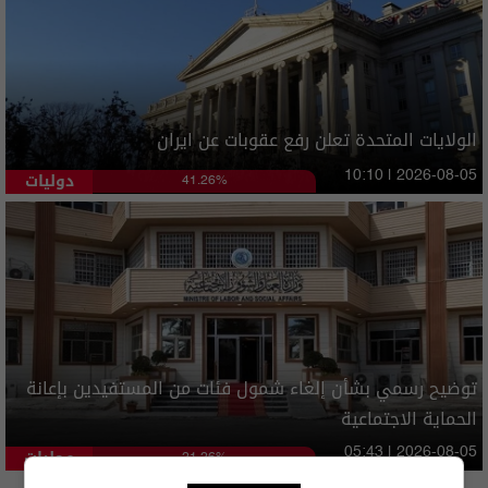
الولايات المتحدة تعلن رفع عقوبات عن ايران
دوليات
10:10 | 2026-08-05
41.26%
توضيح رسمي بشأن إلغاء شمول فئات من المستفيدين بإعانة
الحماية الاجتماعية
محليات
05:43 | 2026-08-05
21.26%
المزيد