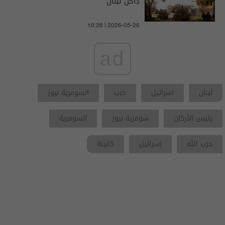
داخل لبنان
10:28 | 2026-05-26
ad
لبنان
اسرائيل
حرب
السومرية نيوز
رئيس الأركان
سومرية نيوز
السومرية
حزب الله
إسرائيل
كابينة