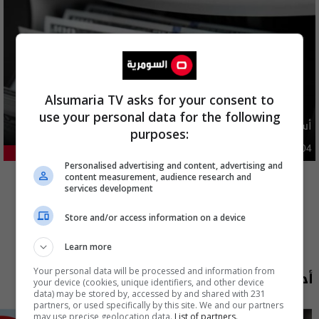
Alsumaria TV asks for your consent to
use your personal data for the following
أسعار الدولار في السوق العراقية اليوم
purposes:
اقتصاد
03:29 | 2026-08-04
24.12%
Personalised advertising and content, advertising and
المزيد
content measurement, audience research and
services development
Store and/or access information on a device
Learn more
Your personal data will be processed and information from
أحدث الحلقات
your device (cookies, unique identifiers, and other device
data) may be stored by, accessed by and shared with 231
partners, or used specifically by this site. We and our partners
may use precise geolocation data.
List of partners.