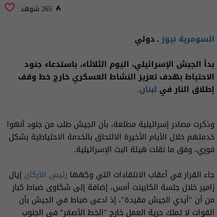
265 شوهد
السومرية نيوز
ـ دولي
بدأ الجيش الإسرائيلي، اليوم الثلاثاء، باستدعاء جنود
الاحتياط بهدف تعزيز النشاط العسكري خارج خط وقف
إطلاق النار في
لبنان
.
وذكرت مصادر إسرائيلية مطلعة، بأن الجيش طلب من جنود أنهوا
خدمتهم خلال الأيام الأخيرة الالتحاق بالخدمة الاحتياطية بشكل
فوري، وفق ما نقلت هيئة البث الإسرائيلية.
جاء القرار في أعقاب الانتقادات التي وجّهها
رئيس الأركان
إيال
زامير خلال جلسة الكابينت أمس، إضافة إلى شكاوى ضباط كبار
من أن "أيدي الجيش مقيدة"، إذ ادعى ضباط في الجيش بأن
القوات لا تملك حرية العمل خارج "الخط الأصفر" في الجنوب