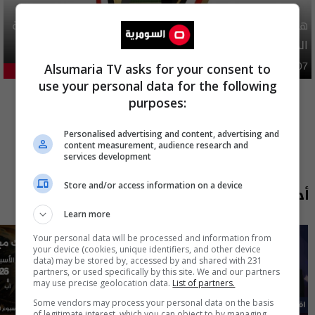
هيئة الحج تصدر قرارا يخص "لم الشمل" وتعديل استمارة قرعة
الحج
Alsumaria TV asks for your consent to
محليات
06:40 | 2026-08-07
19.02%
use your personal data for the following
المزيد
purposes:
Personalised advertising and content, advertising and
content measurement, audience research and
services development
Store and/or access information on a device
أحدث الحلقات
Learn more
Your personal data will be processed and information from
your device (cookies, unique identifiers, and other device
data) may be stored by, accessed by and shared with 231
partners, or used specifically by this site. We and our partners
may use precise geolocation data.
List of partners.
Some vendors may process your personal data on the basis
of legitimate interest, which you can object to by managing