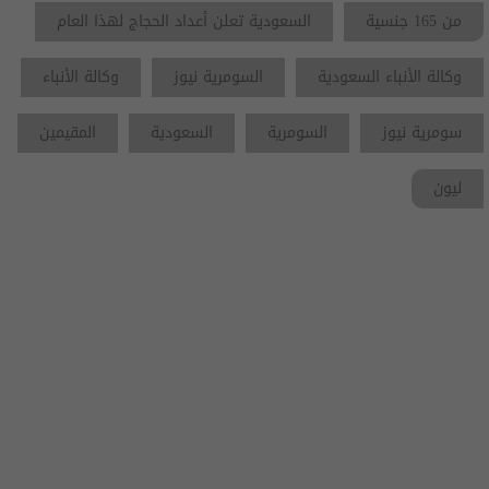
من 165 جنسية
السعودية تعلن أعداد الحجاج لهذا العام
وكالة الأنباء السعودية
السومرية نيوز
وكالة الأنباء
سومرية نيوز
السومرية
السعودية
المقيمين
ليون