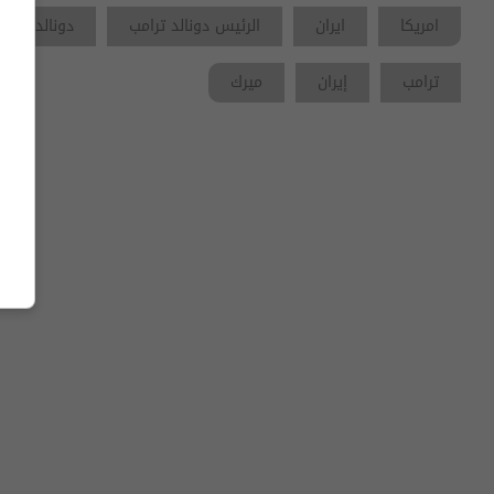
امريكا
ايران
الرئيس دونالد ترامب
دونالد ترامب
ترامب
إيران
ميرك