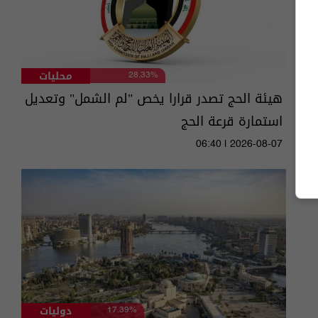
محليات
28.33%
هيئة الحج تصدر قرارا يخص "لم الشمل" وتعديل
استمارة قرعة الحج
06:40 | 2026-08-07
دوليات
17.39%