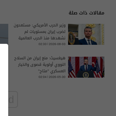
مقالات ذات صلة
وزير الحرب الأمريكي: مستعدون
لضرب إيران بمستويات لم
نشهدها منذ الحرب العالمية
الثانية
02:33 | 2026-08-03
هيغسيث: منع إيران من السلاح
النووي أولوية قصوى والخيار
العسكري "متاح"
02:04 | 2026-05-30
ad