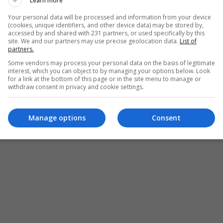
Learn more
واشنطن
دونالد
طهران
Your personal data will be processed and information from your device
(cookies, unique identifiers, and other device data) may be stored by,
accessed by and shared with 231 partners, or used specifically by this
site. We and our partners may use precise geolocation data.
List of
partners.
Some vendors may process your personal data on the basis of legitimate
interest, which you can object to by managing your options below. Look
for a link at the bottom of this page or in the site menu to manage or
withdraw consent in privacy and cookie settings.
Manage options
Consent