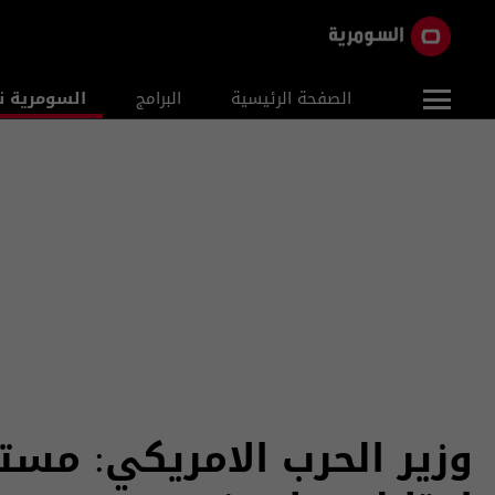
الصفحة الرئيسية
البرامج
السومرية ن
وزير الحرب الامريكي: مس