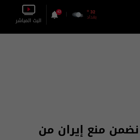
o
32
43
بغداد
البث المباشر
بالصورة
بالصوت
نضمن منع إيران من