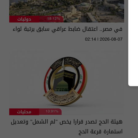
دوليات
18.12%
في مصر.. اعتقال ضابط عراقي سابق برتبة لواء
02:14 | 2026-08-07
محليات
13.91%
هيئة الحج تصدر قرارا يخص "لم الشمل" وتعديل
استمارة قرعة الحج