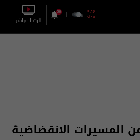
o
32
38
بغداد
البث المباشر
بالصورة
بالصوت
ن المسيرات الانقضاضية