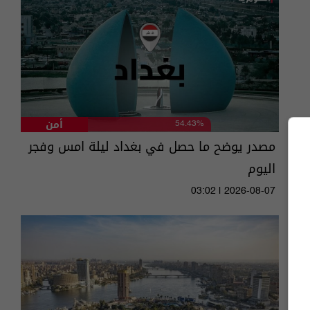
أمن
54.43%
مصدر يوضح ما حصل في بغداد ليلة امس وفجر
اليوم
03:02 | 2026-08-07