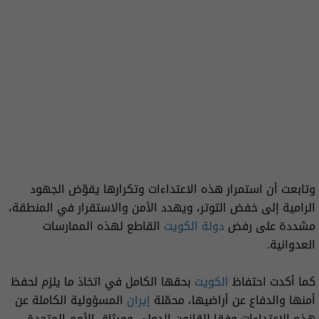
وتابعت أن استمرار هذه الاعتداءات وتكرارها يقوّض الجهود
الرامية إلى خفض التوتر، ويهدد الأمن والاستقرار في المنطقة،
مشددة على رفض
دولة الكويت
القاطع لهذه الممارسات
العدوانية.
كما أكدت احتفاظ
الكويت
بحقها الكامل في اتخاذ ما يلزم لحفظ
أمنها والدفاع عن أراضيها، محمّلة
إيران
المسؤولية الكاملة عن
هذه الاعتداءات وفقا للقانون الدولي وميثاق الأمم المتحدة