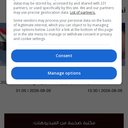
data) may be stored by, accessed by and shared with 231
أحدث الحلقات
partners, or used specifically by this site. We and our partners
may use precise geolocation data.
List of partners.
Some vendors may process your personal data on the basis
of legitimate interest, which you can object to by managing
your options below. Look for a link at the bottom of this page
or in the site menu to manage or withdraw consent in privacy
and cookie settings.
Consent
عشرين
العراق في دقيقة
Manage options
مكافحة الفساد.. صولة مستمرة وجولة
العراق في دقيقة 09-08-2026 | 2026
قادمة - الحلقة ٥٥ | الموسم 5
01:00 | 2026-08-09
15:30 | 2026-08-09