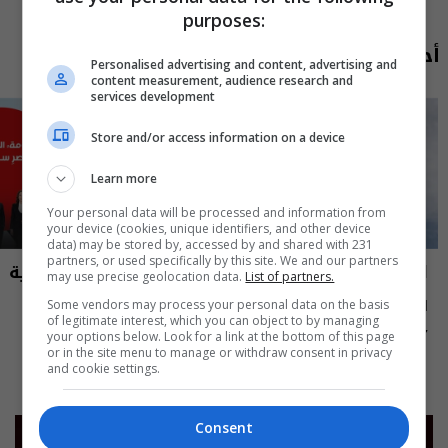
purposes:
أحدث الحلقات
Personalised advertising and content, advertising and
content measurement, audience research and
services development
Store and/or access information on a device
Learn more
Your personal data will be processed and information from
your device (cookies, unique identifiers, and other device
data) may be stored by, accessed by and shared with 231
partners, or used specifically by this site. We and our partners
العراق في دقيقة
نشرة أخبار السومرية
may use precise geolocation data.
List of partners.
العراق في دقيقة 07-08-2026 | 2026
نشرة ٧ آب ٢٠٢٦ | 2026
Some vendors may process your personal data on the basis
of legitimate interest, which you can object to by managing
your options below. Look for a link at the bottom of this page
12:45 | 2026-08-07
13:00 | 2026-08-07
or in the site menu to manage or withdraw consent in privacy
and cookie settings.
Consent