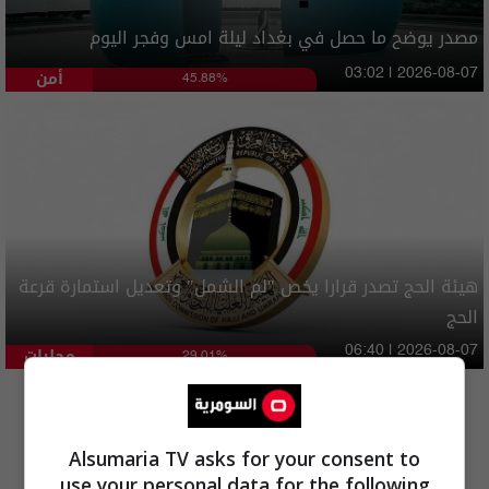
مصدر يوضح ما حصل في بغداد ليلة امس وفجر اليوم
أمن
03:02 | 2026-08-07
45.88%
هيئة الحج تصدر قرارا يخص "لم الشمل" وتعديل استمارة قرعة
الحج
محليات
06:40 | 2026-08-07
29.01%
المزيد
Alsumaria TV asks for your consent to
use your personal data for the following