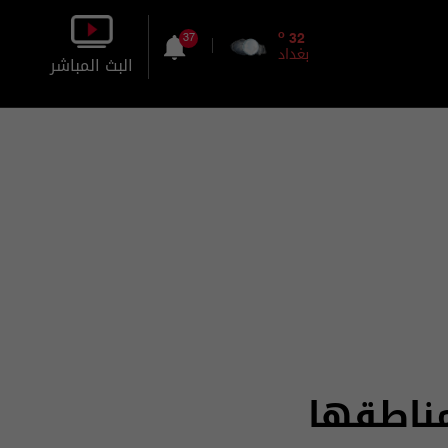
o
32
37
بغداد
البث المباشر
بالصورة
بالصوت