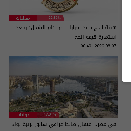
محليات
22.89%
هيئة الحج تصدر قرارا يخص "لم الشمل" وتعديل
استمارة قرعة الحج
06:40 | 2026-08-07
دوليات
17.34%
في مصر.. اعتقال ضابط عراقي سابق برتبة لواء