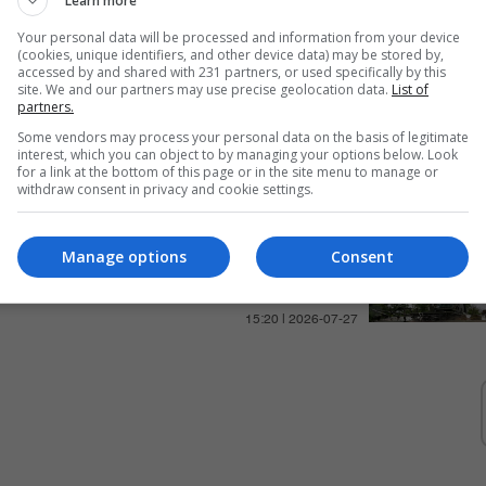
Learn more
Your personal data will be processed and information from your device
(cookies, unique identifiers, and other device data) may be stored by,
accessed by and shared with 231 partners, or used specifically by this
site. We and our partners may use precise geolocation data.
List of
روسيا تعلن تدمير 220 طائرة
partners.
مسيرة أوكرانية فوق مناطقها
Some vendors may process your personal data on the basis of legitimate
interest, which you can object to by managing your options below. Look
for a link at the bottom of this page or in the site menu to manage or
14:28 | 2026-07-12
withdraw consent in privacy and cookie settings.
روسيا تعلن إسقاط 182 "مسيرة
Manage options
Consent
أوكرانية" فوق أراضيها
15:20 | 2026-07-27