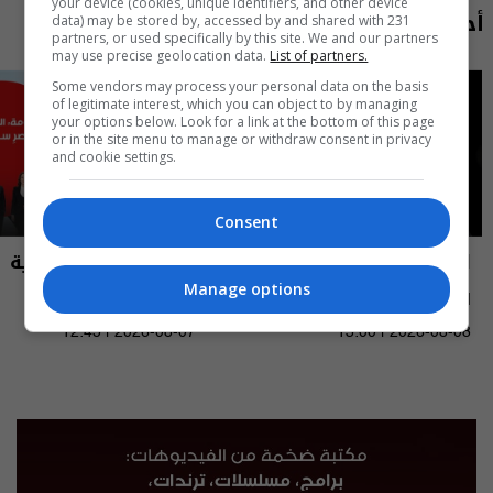
your device (cookies, unique identifiers, and other device
أحدث الحلقات
data) may be stored by, accessed by and shared with 231
partners, or used specifically by this site. We and our partners
may use precise geolocation data.
List of partners.
Some vendors may process your personal data on the basis
of legitimate interest, which you can object to by managing
your options below. Look for a link at the bottom of this page
or in the site menu to manage or withdraw consent in privacy
and cookie settings.
Consent
العراق في دقيقة
نشرة أخبار السومرية
Manage options
العراق في دقيقة 08-08-2026 | 2026
نشرة ٧ آب ٢٠٢٦ | 2026
12:45 | 2026-08-07
13:00 | 2026-08-08