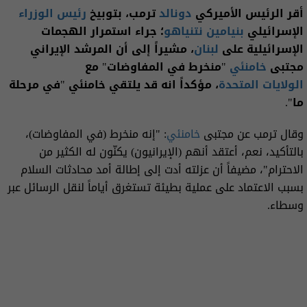
أقر الرئيس الأميركي
دونالد
ترمب، بتوبيخ
رئيس الوزراء
الإسرائيلي
بنيامين نتنياهو
؛ جراء استمرار الهجمات
الإسرائيلية على
لبنان
، مشيراً إلى أن المرشد الإيراني
مجتبى
خامنئي
"منخرط في المفاوضات" مع
الولايات المتحدة
، مؤكداً انه قد يلتقي خامنئي "في مرحلة
ما".
وقال ترمب عن مجتبى
خامنئي
: "إنه منخرط (في المفاوضات)،
بالتأكيد، نعم، أعتقد أنهم (الإيرانيون) يكنّون له الكثير من
الاحترام"، مضيفاً أن عزلته أدت إلى إطالة أمد محادثات السلام
بسبب الاعتماد على عملية بطيئة تستغرق أياماً لنقل الرسائل عبر
وسطاء.