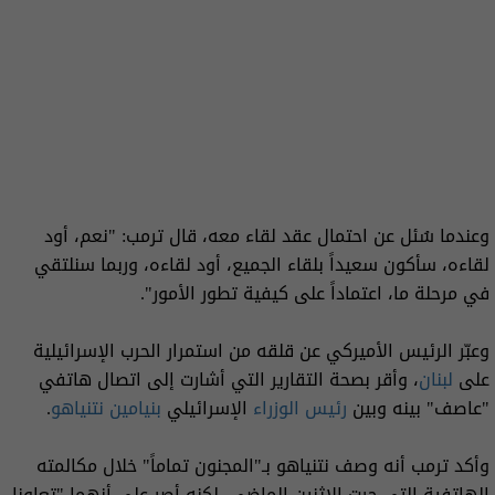
وعندما سُئل عن احتمال عقد لقاء معه، قال ترمب: "نعم، أود
لقاءه، سأكون سعيداً بلقاء الجميع، أود لقاءه، وربما سنلتقي
في مرحلة ما، اعتماداً على كيفية تطور الأمور".
وعبّر الرئيس الأميركي عن قلقه من استمرار الحرب الإسرائيلية
على
لبنان
، وأقر بصحة التقارير التي أشارت إلى اتصال هاتفي
"عاصف" بينه وبين
رئيس الوزراء
الإسرائيلي
بنيامين نتنياهو
.
وأكد ترمب أنه وصف نتنياهو بـ"المجنون تماماً" خلال مكالمته
الهاتفية التي جرت الاثنين الماضي، لكنه أصر على أنهما "تعاونا