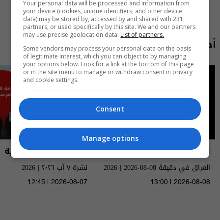
Your personal data will be processed and information from
your device (cookies, unique identifiers, and other device
data) may be stored by, accessed by and shared with 231
partners, or used specifically by this site. We and our partners
may use precise geolocation data.
List of partners.
أحدث الحلقات
Some vendors may process your personal data on the basis
of legitimate interest, which you can object to by managing
your options below. Look for a link at the bottom of this page
or in the site menu to manage or withdraw consent in privacy
and cookie settings.
Consent
Manage options
العراق في دقيقة
نشرة أخبار السومرية
العراق في دقيقة 08-08-2026 | 2026
نشرة ٧ آب ٢٠٢٦ | 2026
12:45 | 2026-08-07
13:00 | 2026-08-08