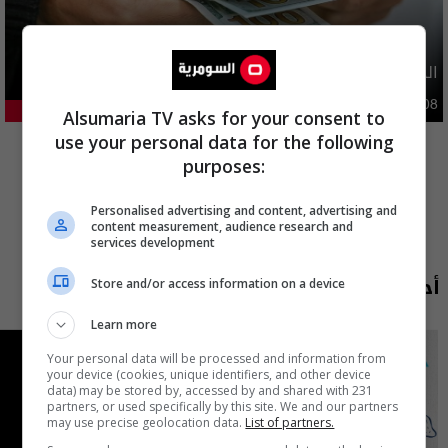
الدولار ينخفض اليوم.. الأسعار مقاربة لـ 150 الفا
اقتصاد
04:08 | 2026-08-08
23.11%
Alsumaria TV asks for your consent to
المزيد
use your personal data for the following
purposes:
Personalised advertising and content, advertising and
content measurement, audience research and
services development
أحدث الحلقات
Store and/or access information on a device
Learn more
Your personal data will be processed and information from
your device (cookies, unique identifiers, and other device
data) may be stored by, accessed by and shared with 231
partners, or used specifically by this site. We and our partners
may use precise geolocation data.
List of partners.