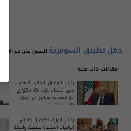
حمّل تطبيق السومرية
للحصول على آخر الأخبار 
مقالات ذات صلة
رئيس البرلمان اللبناني: أوافق
على انسحاب حزب الله بالتوازي
مع انسحاب إسرائيل من لبنان
06:52 | 2026-06-05
رئيس الوزراء يختتم زيارته إلى
الولايات المتحدة بحصيلة واسعة