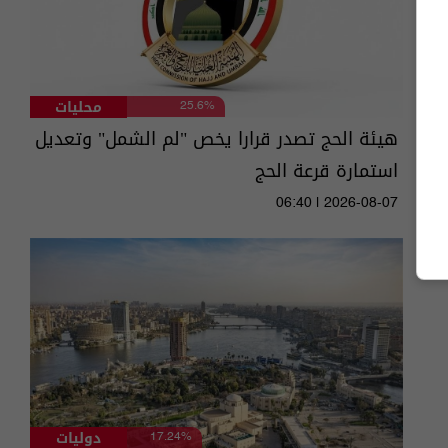
محليات
25.6%
هيئة الحج تصدر قرارا يخص "لم الشمل" وتعديل
استمارة قرعة الحج
06:40 | 2026-08-07
دوليات
17.24%