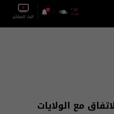
o
32
37
بغداد
البث المباشر
بالصورة
بالصوت
تفاق مع الولايات