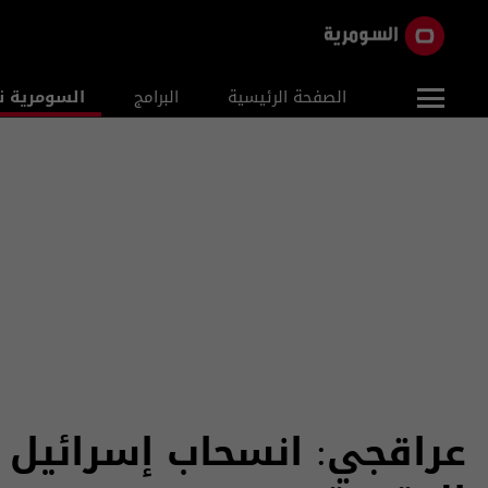
الصفحة الرئيسية
البرامج
السومرية ن
عراقجي: انسحاب إسرائيل م