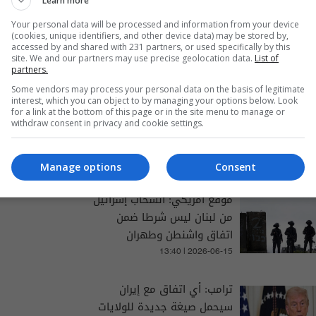
Learn more
Your personal data will be processed and information from your device
(cookies, unique identifiers, and other device data) may be stored by,
accessed by and shared with 231 partners, or used specifically by this
site. We and our partners may use precise geolocation data.
List of
partners.
Some vendors may process your personal data on the basis of legitimate
interest, which you can object to by managing your options below. Look
for a link at the bottom of this page or in the site menu to manage or
والتغطيات الخاصة
withdraw consent in privacy and cookie settings.
Manage options
Consent
موقع أمريكي: انسحاب إسرائيل
من لبنان ليس شرطا ضمن
اتفاق واشنطن وطهران
13:40 | 2026-06-15
ترامب: أي اتفاق مع إيران
سيحمل صيغة جديدة للولايات