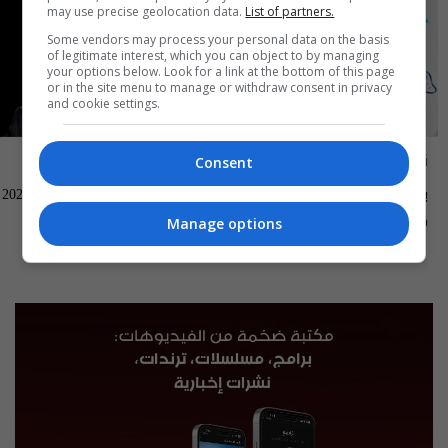
may use precise geolocation data.
List of partners.
Some vendors may process your personal data on the basis
of legitimate interest, which you can object to by managing
your options below. Look for a link at the bottom of this page
or in the site menu to manage or withdraw consent in privacy
and cookie settings.
ناس وناس
العراق في دقيقة
Consent
بغداد الصدرية - ناس وناس م٩ -
العراق في دقيقة 08-08-2026 | 2026
الحلقة ٩٦ | الموسم 9
Manage options
13:00 | 2026-08-08
04:00 | 2026-08-09