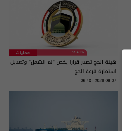
محليات
51.49%
هيئة الحج تصدر قرارا يخص "لم الشمل" وتعديل
استمارة قرعة الحج
06:40 | 2026-08-07