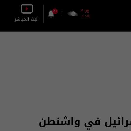
o
32
51
بغداد
البث المباشر
بالصورة
بالصوت
سرائيل في واشنطن