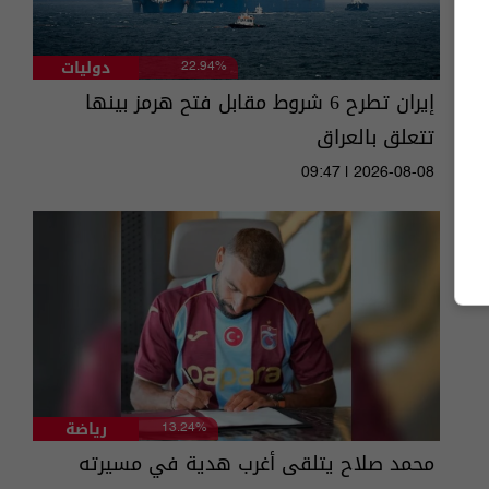
دوليات
22.94%
إيران تطرح 6 شروط مقابل فتح هرمز بينها
تتعلق بالعراق
09:47 | 2026-08-08
رياضة
13.24%
محمد صلاح يتلقى أغرب هدية في مسيرته