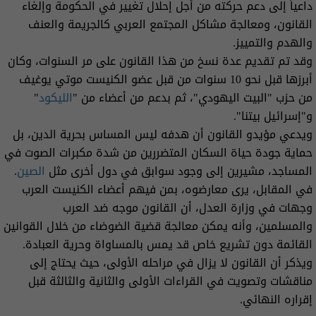
داعياً إلى دعم حركته من أجل إحلال تغيير في الحكومة وإلغاء
القانون، ومعالجة مشاكل المجتمع العربي كالجريمة والعنف
والهدم والتمييز.
وقد تم تقديم عدة نسخ من هذا القانون على مر السنوات، وكان
أبرزها قبل نحو 10 سنوات من قبل عضو الكنيست موتي يوغيف
من حزب "البيت اليهودي"، ثم بدعم من أعضاء من "
الليكود
"
و"إسرائيل بيتنا".
ويدعي مؤيدو القانون أن هدفه ليس المساس بحرية الدين، بل
حماية جودة حياة السكان المتضررين من شدة مكبرات الصوت في
المساجد، مشيرين إلى وجود سوابق في دول أخرى مثل
الصين
.
في المقابل، يرى معارضوه، بمن فيهم أعضاء الكنيست العرب
وجهات في وزارة العدل، أن القانون موجه ضد العرب
والمسلمين، وأنه يمكن معالجة قضية الضوضاء من خلال القوانين
القائمة دون تشريع خاص قد يمس بالمساواة وحرية العبادة.
ويذكر أن القانون لا يزال في مراحله الأولى، حيث يحتاج إلى
مناقشات وتصويت في القراءات الأولى والثانية والثالثة قبل
إقراره النهائي.