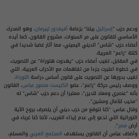
ودعم حزب "
إسرائيل
بيتنا" بزعامة
أفيغدور ليبرمان
، وهو المحرك
الأساسي للقانون على مر السنوات، مشروع القانون، كما أيده
أعضاء حزب "شاس" الديني اليميني، مما أثار غضبا شديدا في
كتلة "راعم" العربية.
في المقابل، تغيب أعضاء حزب "يهدوت هتوراة" عن التصويت،
في خطوة اعتبرت جزءا من تفاهمات مع الأحزاب العربية، التي
تغيب بدورها عن التصويت على قانون أساس دراسة
التوراة
.
ووصف رئيس حركة "راعم"، عضو
الكنيست
منصور عباس
، القانون
بأنه "عنصري ومعاد للدين"، معتبرا أن دعم حزب "شاس" له
"مخيب للآمال ومشين".
وقال عباس: "كنا نتوقع من حزب ديني أن يتصرف بروح الآية
التوراتية التي تدعو إلى عدم إيذاء الغريب، لأننا كنا غرباء في
أرض
مصر
".
وأضاف عباس أن القانون يستهدف
المجتمع العربي
والمسلم،