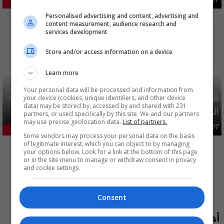
أمن
46.06%
Personalised advertising and content, advertising and
content measurement, audience research and
services development
Store and/or access information on a device
Learn more
Your personal data will be processed and information from
هيئة الحج تصدر قرارا يخص "لم الشمل" وتعديل استمارة قرعة
your device (cookies, unique identifiers, and other device
data) may be stored by, accessed by and shared with 231
الحج
partners, or used specifically by this site. We and our partners
may use precise geolocation data.
List of partners.
محليات
06:40 | 2026-08-07
25.67%
Some vendors may process your personal data on the basis
المزيد
of legitimate interest, which you can object to by managing
your options below. Look for a link at the bottom of this page
or in the site menu to manage or withdraw consent in privacy
and cookie settings.
Consent
أحدث الحلقات