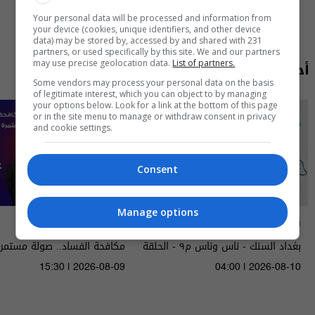
Your personal data will be processed and information from
your device (cookies, unique identifiers, and other device
data) may be stored by, accessed by and shared with 231
partners, or used specifically by this site. We and our partners
أحدث الحلقات
may use precise geolocation data.
List of partners.
Some vendors may process your personal data on the basis
of legitimate interest, which you can object to by managing
your options below. Look for a link at the bottom of this page
or in the site menu to manage or withdraw consent in privacy
and cookie settings.
Consent
Manage options
ناس وناس
عشرين
بغداد السنك - ناس وناس م٩ - الحلقة
مكافحة الفساد.. صولة مستمر
٩٧ | الموسم 9
قادمة - الحلقة ٥٥ | الموسم 5
15:30 | 2026-08-09
04:00 | 2026-08-10