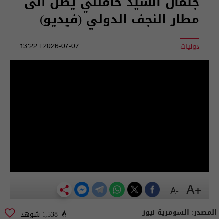
جثمان السيد خامنئي يصل الى
مطار النجف الدولي (فيديو)
دوليات
2026-07-07 | 13:22
+A
-A
المصدر:
السومرية نيوز
1,538 شوهد