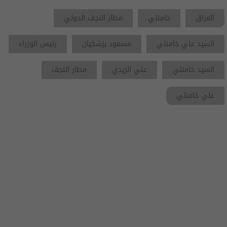
العراق
خامنئي
مطار النجف الدولي
السيد علي خامنئي
مسعود بزشكيان
رئيس الوزراء
السيد خامنئي
علي الزيدي
مطار النجف
علي خامنئي