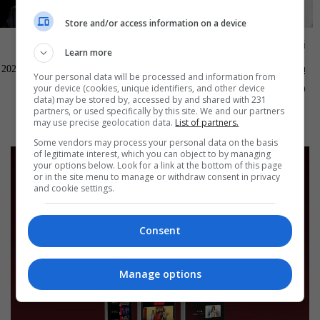
Store and/or access information on a device
ناس وناس
العراق في دقيقة
Learn more
بغداد الصدرية - ناس وناس م٩ -
العراق في دقيقة 08-08-2026 | 2026
Your personal data will be processed and information from
الحلقة ٩٦ | الموسم 9
your device (cookies, unique identifiers, and other device
13:00 | 2026-08-08
04:00 | 2026-08-09
data) may be stored by, accessed by and shared with 231
partners, or used specifically by this site. We and our partners
may use precise geolocation data.
List of partners.
Some vendors may process your personal data on the basis
of legitimate interest, which you can object to by managing
your options below. Look for a link at the bottom of this page
or in the site menu to manage or withdraw consent in privacy
and cookie settings.
Consent
Manage options