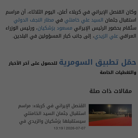
وكان القنصل الإيراني في كربلاء أعلن، اليوم الثلاثاء، أن مراسم
استقبال جثمان
السيد علي خامنئي
في
مطار النجف الدولي
ستُقام بحضور الرئيس الإيراني
مسعود بزشكيان
، ورئيس الوزراء
العراقي
علي الزيدي
، إلى جانب كبار المسؤولين في البلدين.
حمّل تطبيق السومرية
للحصول على آخر الأخبار
والتغطيات الخاصة
مقالات ذات صلة
القنصل الإيراني في كربلاء: مراسم
استقبال جثمان السيد الخامنئي
سيستقبلها بزشكيان والزيدي في
مطار النجف
13:19 | 2026-07-07