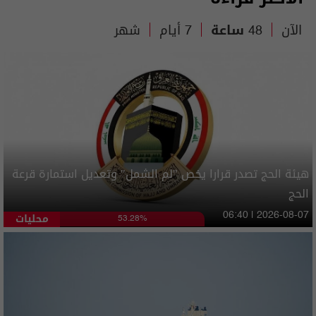
الآن
48 ساعة
7 أيام
شهر
هيئة الحج تصدر قرارا يخص "لم الشمل" وتعديل استمارة قرعة
الحج
محليات
06:40 | 2026-08-07
53.28%