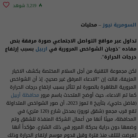
3,219 شوهد
السومرية نيوز
– محليات
تداول عبر مواقع التواصل الاجتماعي صورة مرفقة بنص
مفاده "ذوبان الشواخص المرورية في
اربيل
بسبب إرتفاع
درجات الحرارة".
لكن مجموعة التقنية من أجل السلام المختصة بكشف الاخبار
المزيفة، قالت إن "الادعاء المرفق غير صحيح، إذ أن الشواخص
المرورية الظاهرة بالصورة لم تتأثر بسبب ارتفاع درجات الحرارة
كما تم الادعاء، حيث أوضح المتحدث باسم مرور
محافظة أربيل
(فاضل حاجي)، بتأريخ 8 تموز 2023، أن صور الشواخص المتداولة
تقع قرب مجمع (شقق نوروز) بمدخل شارع (120 متري) في
المحافظة، مبينًا أنها من أعمال الشركة المنفذة للشقق وتم
وضعها دون دراية بحركة المرور في ذلك الشارع، مؤكداً أنها
تعرضت للتلف منذ فترة وقبل قدوم موسم ارتفاع الحرارة وذلك