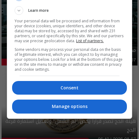
Learn more
Your personal data will be processed and information from
your device (cookies, unique identifiers, and other device
data) may be stored by, accessed by and shared with 231
partners, or used specifically by this site. We and our partners
may use precise geolocation data.
List of partners.
مصدر يوضح ما حصل في بغداد ليلة امس وفجر اليوم
Some vendors may process your personal data on the basis
of legitimate interest, which you can object to by managing
your options below. Look for a link at the bottom of this page
أمن
03:02 | 2026-08-07
49.12%
or in the site menu to manage or withdraw consent in privacy
and cookie settings.
Consent
Manage options
هيئة الحج تصدر قرارا يخص "لم الشمل" وتعديل استمارة قرعة
الحج