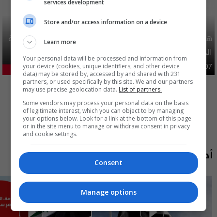
services development
Store and/or access information on a device
هيئة الحج تصدر قرارا يخص "لم الشمل" وتعديل استمارة قرعة
Learn more
الحج
Your personal data will be processed and information from
your device (cookies, unique identifiers, and other device
محليات
06:40 | 2026-08-07
28.84%
data) may be stored by, accessed by and shared with 231
المزيد
partners, or used specifically by this site. We and our partners
may use precise geolocation data.
List of partners.
Some vendors may process your personal data on the basis
of legitimate interest, which you can object to by managing
your options below. Look for a link at the bottom of this page
or in the site menu to manage or withdraw consent in privacy
and cookie settings.
أحدث الحلقات
Consent
Manage options