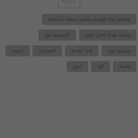
موظفو نفط الوسط يطالبون بحماية شركتهم
عمليات هدراً بالمال العام
السومرية نيوز
سومرية نيوز
نفط الوسط
السومرية
السوم
واسط
البو
اصيل