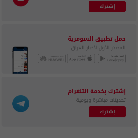
إشترك
حمل تطبيق السومرية
المصدر الأول لأخبار العراق
إشترك بخدمة التلغرام
تحديثات مباشرة ويومية
إشترك