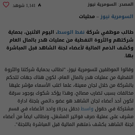
المصدر:
السومرية نيوز
1,141 شوهد
السومرية نيوز
– محليات
طالب موظفي شركة
نفط الوسط
، اليوم الاثنين، بحماية
شركتهم والثروة النفطية من عمليات هدر بالمال العام
وكشف الذمم المالية لأعضاء لجنة الشاهد قبل المباشرة
بها.
وقالوا الموظفين للسومرية نيوز، "نطالب بحماية شركتنا والثروة
النفطية من عمليات هدر بالمال العام، لكون هناك جهات تتحكم
بالشركة من خلال لجان معينة، علما اغلب الأسماء مؤشر عليها
مخالفات بسبب تضارب مصالح، وهذا يؤكد شكوك بوجود سرقة
لكون أحد أعضاء لجان الشاهد هو عضو دائمي بلجنة ادارة
مشتركة في حقول
واسط
(حقل بدرة) واحد الأعضاء في قسم
مشرف على عملية صرف فواتير المشغل، ونطالب ايضاً من أعضاء
لجنة الشاهد بكشف ذمتهم المالية قبل المباشرة باللجنة".