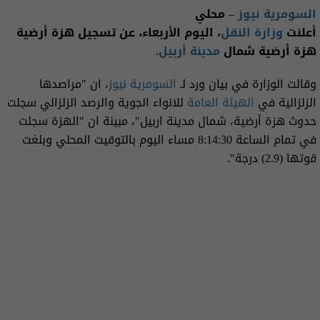
السومرية نيوز
– محلي
أعلنت
وزارة النقل
، اليوم الأربعاء، عن تسجيل هزة أرضية
هزة أرضية شمال
مدينة أربيل
.
وقالت الوزارة في بيان ورد لـ
السومرية نيوز
، ان "مراصدها
الزلزالية في
الهيئة العامة
للانواء الجوية والرصد الزلزالي سجلت
حدوث هزة أرضية، شمال مدينة اربيل‎"، مبينة ان "الهزة سجلت
في تمام الساعة ‎ 8:14:30‎مساء اليوم بالتوقيت المحلي وبلغت
قوتها (2.9) درجة".