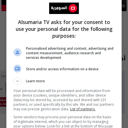
اقتصاد
09:50 | 2026-08-09
22.5%
المزيد
Alsumaria TV asks for your consent to
use your personal data for the following
purposes:
Personalised advertising and content, advertising and
content measurement, audience research and
أحدث الحلقات
services development
Store and/or access information on a device
Learn more
Your personal data will be processed and information from
your device (cookies, unique identifiers, and other device
data) may be stored by, accessed by and shared with 231
partners, or used specifically by this site. We and our partners
may use precise geolocation data.
List of partners.
Some vendors may process your personal data on the basis
العراق في دقيقة
Live Talk
of legitimate interest, which you can object to by managing
your options below. Look for a link at the bottom of this page