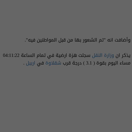
وأضافت انه "تم الشعور بها من قبل المواطنين فيه".
يذكر ان
وزارة النقل
سجلت هزة ارضية في تمام الساعة ‎04:11:22
مساء اليوم بقوة ( 3.1 ) درجة قرب
شقلاوة
في
اربيل
.