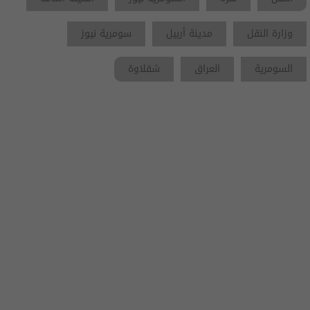
وزارة النقل
مدينة أربيل
سومرية نيوز
السومرية
العراق
شقلاوة