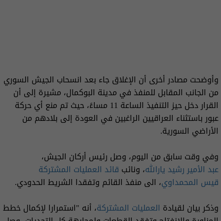
وأوضحت مصادر أخرى أن الإغلاق جاء بعد انسحاب الجيش السوري
من الجانب المقابل للمنفذ في مدينة البوكمال، مشيرة إلى أن
القرار دخل حيز التنفيذ الساعة 11 مساءً، حيث تم منع أي حركة
عبور باستثناء العراقيين الراغبين في العودة إلى بلادهم من
الأراضي السورية.
وفي وقت سابق من اليوم، وصل رئيس أركان الجيش،
عبد الأمير رشيد يارالله
، ونائب
قائد العمليات المشتركة
قيس المحمداوي
، الى منفذ القائم وتفقدا الشريط الحدودي.
وذكر بيان لقيادة
العمليات المشتركة
، أنه "استمرارا لإكمال خطط
المناورة والانفتاح وتفقد القطعات ولمجابهة كل التحديات، وصل