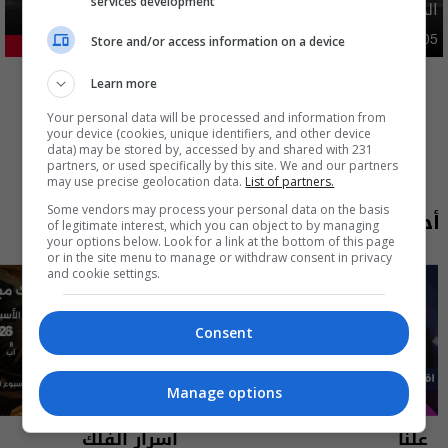
services development
الحماية الاجتماعية
محليات
Store and/or access information on a device
05:43 | 2026-08-05
21.21%
المزيد
Learn more
Your personal data will be processed and information from
your device (cookies, unique identifiers, and other device
data) may be stored by, accessed by and shared with 231
partners, or used specifically by this site. We and our partners
may use precise geolocation data.
List of partners.
Some vendors may process your personal data on the basis
أحدث الحلقات
of legitimate interest, which you can object to by managing
your options below. Look for a link at the bottom of this page
or in the site menu to manage or withdraw consent in privacy
and cookie settings.
Consent
Manage options
علناً
أسرار الفلك