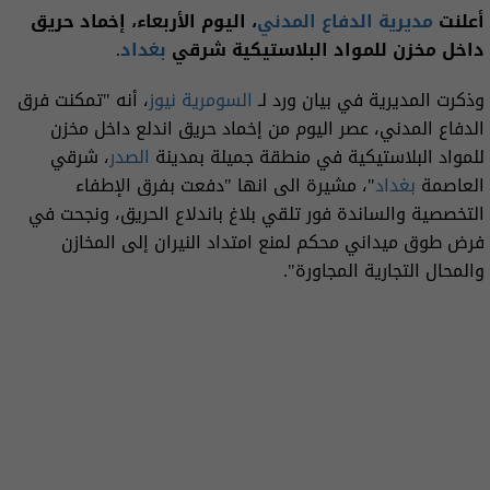
أعلنت
مديرية الدفاع المدني
، اليوم الأربعاء، إخماد حريق
داخل مخزن للمواد البلاستيكية شرقي
بغداد
.
وذكرت المديرية في بيان ورد لـ
السومرية نيوز
، أنه "تمكنت فرق
الدفاع المدني، عصر اليوم من إخماد حريق اندلع داخل مخزن
للمواد البلاستيكية في منطقة جميلة بمدينة
الصدر
، شرقي
العاصمة
بغداد
"، مشيرة الى انها "دفعت بفرق الإطفاء
التخصصية والساندة فور تلقي بلاغ باندلاع الحريق، ونجحت في
فرض طوق ميداني محكم لمنع امتداد النيران إلى المخازن
والمحال التجارية المجاورة".