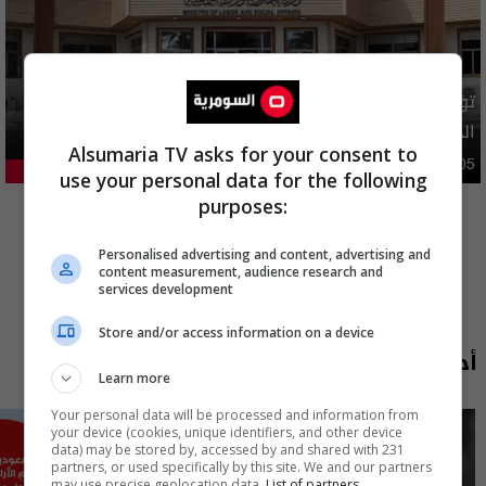
توضيح رسمي بشأن إلغاء شمول فئات من المستفيدين بإعانة
الحماية الاجتماعية
Alsumaria TV asks for your consent to
محليات
05:43 | 2026-08-05
21.37%
use your personal data for the following
المزيد
purposes:
Personalised advertising and content, advertising and
content measurement, audience research and
services development
Store and/or access information on a device
أحدث الحلقات
Learn more
Your personal data will be processed and information from
your device (cookies, unique identifiers, and other device
data) may be stored by, accessed by and shared with 231
partners, or used specifically by this site. We and our partners
may use precise geolocation data.
List of partners.