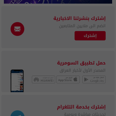
إشترك بنشرتنا الاخبارية
انضم الى ملايين المتابعين
إشترك
حمل تطبيق السومرية
المصدر الأول لأخبار العراق
إشترك بخدمة التلغرام
تحديثات مباشرة ويومية