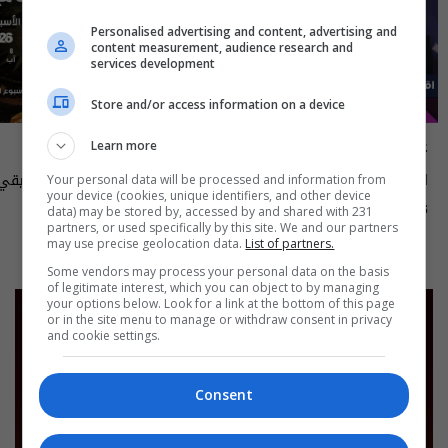
Personalised advertising and content, advertising and
content measurement, audience research and
services development
Store and/or access information on a device
علناً
أسرار الفلك
Learn more
اقتصاد العراق في عين العاصفة- علناً
Your personal data will be processed and information from
your device (cookies, unique identifiers, and other device
م٥ - الحلقة ٨ | الموسم ٥
الى ١٤ آب ٢٠٢٦ | 2026
data) may be stored by, accessed by and shared with 231
13:00 | 2026-08-06
15:30 | 2026-08-06
partners, or used specifically by this site. We and our partners
may use precise geolocation data.
List of partners.
Some vendors may process your personal data on the basis
of legitimate interest, which you can object to by managing
your options below. Look for a link at the bottom of this page
or in the site menu to manage or withdraw consent in privacy
and cookie settings.
Consent