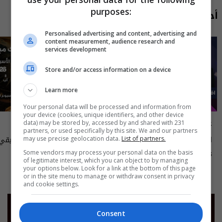
purposes:
أحدث الحلقات
Personalised advertising and content, advertising and
content measurement, audience research and
services development
Store and/or access information on a device
Learn more
Your personal data will be processed and information from
your device (cookies, unique identifiers, and other device
علناً
أسرار الفلك
data) may be stored by, accessed by and shared with 231
partners, or used specifically by this site. We and our partners
اقتصاد العراق في عين العاصفة- علناً
may use precise geolocation data.
List of partners.
م٥ - الحلقة ٨ | الموسم ٥
الى ١٤ آب ٢٠٢٦ | 2026
Some vendors may process your personal data on the basis
13:00 | 2026-08-06
15:30 | 2026-08-06
of legitimate interest, which you can object to by managing
your options below. Look for a link at the bottom of this page
or in the site menu to manage or withdraw consent in privacy
and cookie settings.
Consent