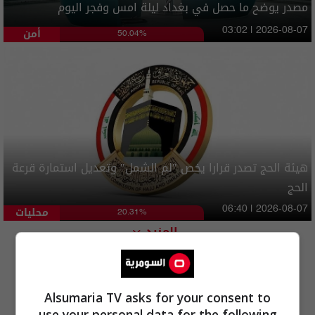
مصدر يوضح ما حصل في بغداد ليلة امس وفجر اليوم
أمن
03:02 | 2026-08-07
50.04%
هيئة الحج تصدر قرارا يخص "لم الشمل" وتعديل استمارة قرعة
الحج
محليات
06:40 | 2026-08-07
20.31%
المزيد
Alsumaria TV asks for your consent to
use your personal data for the following