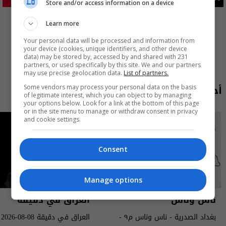
اقتصاد
23.26%
Store and/or access information on a device
المزيد
Learn more
Your personal data will be processed and information from
your device (cookies, unique identifiers, and other device
data) may be stored by, accessed by and shared with 231
partners, or used specifically by this site. We and our partners
may use precise geolocation data.
List of partners.
أحدث الحلقات
Some vendors may process your personal data on the basis
of legitimate interest, which you can object to by managing
your options below. Look for a link at the bottom of this page
or in the site menu to manage or withdraw consent in privacy
and cookie settings.
Consent
Manage options
ناس وناس
العراق في دقيقة
بغداد الصدرية - ناس وناس م٩ -
العراق في دقيقة 08-08-2026 | 2026