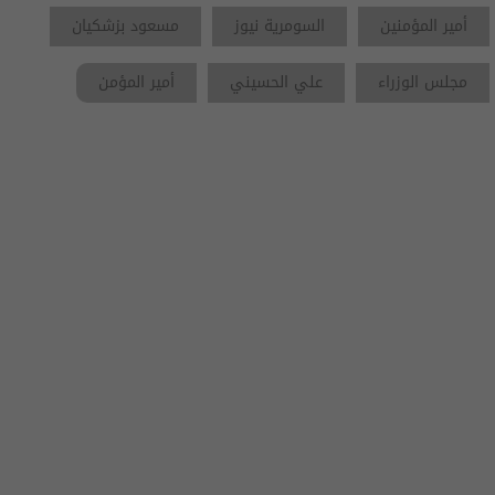
أمير المؤمنين
السومرية نيوز
مسعود بزشكيان
مجلس الوزراء
علي الحسيني
أمير المؤمن