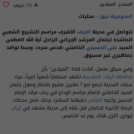
المصدر:
الميادين
731 شوهد
السومرية نيوز
– محليات
تتواصل في مدينة
النجف
الأشرف مراسم التشييع الشعبي
الحاشدة لجثمان المرشد الإيراني الراحل آية الله العظمى
السيد
علي الحسيني
الخامنئي (قدس سره)، وسط توافد
جماهيري غير مسبوق.
وفي سياق متصل، أفادت قناة "الميادين" بأن
محافظة كربلاء المقدسة
تشهد استنفاراً شعبياً كبيراً، حيث
سجلت المدينة تجمع نحو 7 ملايين مشيع بانتظار وصول جثمان
السيد الخامنئي لإتمام مراسم الوداع في رحاب مرقد الإمام
الحسين وأخيه
العباس
(عليهما السلام)، وذلك ضمن محطات
الرحلة الأخيرة للجثمان قبل نقله إلى مدينة مشهد في
إيران
ليوارى الثرى هناك يوم غد الخميس.