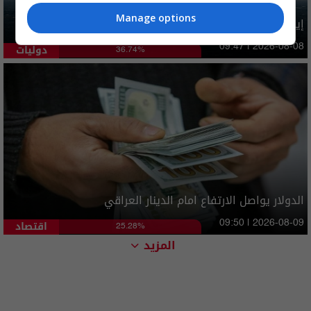
Manage options
إيران تطرح 6 شروط مقابل فتح هرمز بينها تتعلق بالعراق
دوليات
09:47 | 2026-08-08
36.74%
الدولار يواصل الارتفاع امام الدينار العراقي
اقتصاد
09:50 | 2026-08-09
25.28%
المزيد