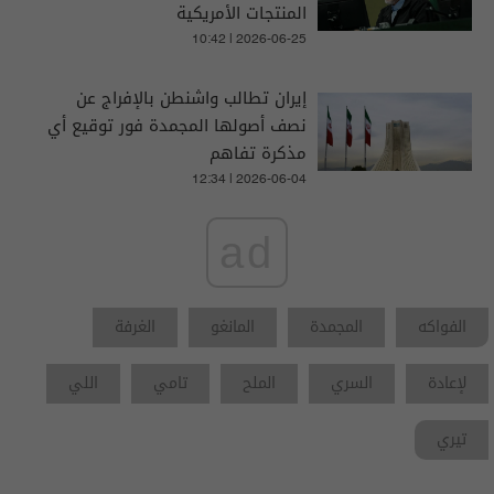
المنتجات الأمريكية
10:42 | 2026-06-25
إيران تطالب واشنطن بالإفراج عن
نصف أصولها المجمدة فور توقيع أي
مذكرة تفاهم
12:34 | 2026-06-04
ad
الفواكه
المجمدة
المانغو
الغرفة
ﻹعادة
السري
الملح
تامي
اللي
تيري