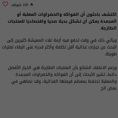
160 شوهد
اكتشف باحثون أن الفواكه والخضراوات المعلبة أو
المجمدة يمكن أن تشكل بديلا صحيا واقتصاديا للمنتجات
الطازجة.
ويأتي ذلك في وقت تدفع فيه أزمة غلاء المعيشة كثيرين إلى
البحث عن خيارات غذائية أقل تكلفة وأكثر قدرة على البقاء لفترات
طويلة.
ورغم الاعتقاد الشائع بأن المنتجات الطازجة هي الخيار الأفضل
دائما، تشير الأبحاث إلى أن الفواكه والخضراوات المجمدة
والمعلبة تحتفظ بمعظم قيمتها الغذائية، وقد تضاهي في
بعض الح