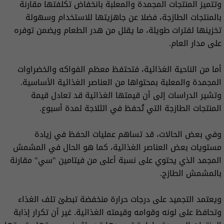
وتتميز المنتجات المجمدة والمعلبة بانخفاض تكلفتها مقارنة
بالمنتجات الطازجة، فضلا عن جاهزيتها للاستخدام وسهولة
تخزينها لفترات طويلة، ما يقلل من هدر الطعام ويضمن توفره
على مدار العام.
أما من الناحية الغذائية، فتحتفظ معظم الفواكه والخضراوات
المجمدة والمعلبة بمحتواها من العناصر الغذائية الأساسية.
وتشير الدراسات إلى أن قيمتها الغذائية قد تعادل قيمة
المنتجات الطازجة التي تُحفظ في الثلاجة لمدة أسبوع.
وفي بعض الحالات، قد تساهم عمليات الحفظ في زيادة
مستويات بعض العناصر الغذائية، كما هو الحال في المشمش
المجمد الذي يحتوي على نسبة أعلى من فيتامين "سي" مقارنة
بالمشمش الطازج.
ويعتمد التجميد على درجات حرارة منخفضة تبطئ تلف الغذاء
وتحافظ على لونه وقوامه وقيمته الغذائية. غير أن تكرار إذابة