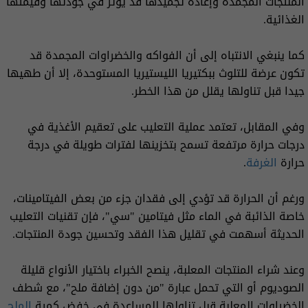
المنتجات المجمدة وإعادة تجميدها قد يؤثر في جودتها وقيمتها
الغذائية.
كما ينبغي الانتباه إلى أن الفواكه والخضراوات المجمدة قد
تكون عرضة للتلوث ببكتيريا الليستيريا المستوحدة، إلا أن طهيها
جيدا قبل تناولها يقلل من هذا الخطر.
وفي المقابل، تعتمد عملية التعليب على تعقيم الأغذية في
درجات حرارة مرتفعة تسمح بتخزينها لفترات طويلة في درجة
حرارة
الغرفة
.
ورغم أن الحرارة قد تؤدي إلى فقدان جزء من بعض الفيتامينات،
خاصة الذائبة في الماء مثل فيتامين "سي"، فإن تقنيات التعليب
الحديثة أسهمت في تقليل هذا الفقد وتحسين جودة المنتجات.
وعند شراء المنتجات المعلبة، ينصح الخبراء باختيار الأنواع قليلة
الصوديوم أو التي تحمل عبارة "من دون إضافة ملح"، مع شطف
الخضراوات المعلبة قبل تناولها للمساعدة في خفض كمية
الملح