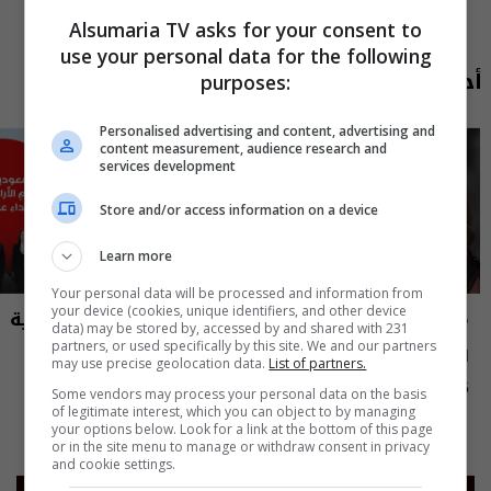
Alsumaria TV asks for your consent to
use your personal data for the following
أحدث الحلقات
purposes:
Personalised advertising and content, advertising and
content measurement, audience research and
services development
Store and/or access information on a device
Learn more
Your personal data will be processed and information from
your device (cookies, unique identifiers, and other device
مايك السومرية
نشرة أخبار السومرية
data) may be stored by, accessed by and shared with 231
partners, or used specifically by this site. We and our partners
الاعلامية والممثلة نغم المسعودي -
نشرة ٥ آب ٢٠٢٦ | 2026
may use precise geolocation data.
List of partners.
MIC Alsumaria م٢ - الحلقة ١٠ | season
12:45 | 2026-08-05
15:30 | 2026-08-05
Some vendors may process your personal data on the basis
2
of legitimate interest, which you can object to by managing
your options below. Look for a link at the bottom of this page
or in the site menu to manage or withdraw consent in privacy
and cookie settings.