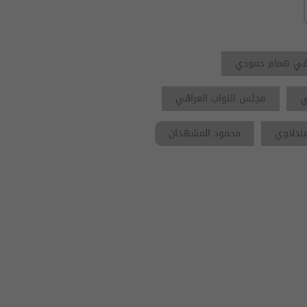
اقي همام حمودي
ي
مجلس النواب العراقي
ندلاوي
محمود المشهدان