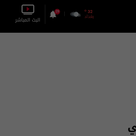
o
32
29
بغداد
البث المباشر
بالصورة
بالصوت
ي