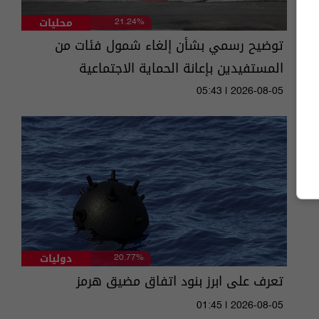
محليات
21.24%
توضيح رسمي بشأن إلغاء شمول فئات من
المستفيدين بإعانة الحماية الاجتماعية
05:43 | 2026-08-05
دوليات
20.77%
تعرف على ابرز بنود اتفاق مضيق هرمز
01:45 | 2026-08-05