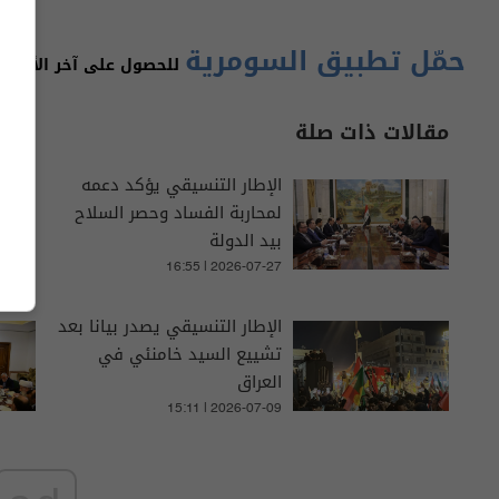
حمّل تطبيق السومرية
للحصول على آخر الأخبار 
مقالات ذات صلة
الإطار التنسيقي يؤكد دعمه
لمحاربة الفساد وحصر السلاح
بيد الدولة
16:55 | 2026-07-27
الإطار التنسيقي يصدر بيانا بعد
تشييع السيد خامنئي في
العراق
15:11 | 2026-07-09