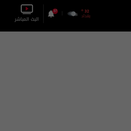
o
32
37
بغداد
البث المباشر
بالصورة
بالصوت