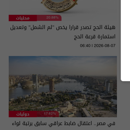
محليات
20.88%
هيئة الحج تصدر قرارا يخص "لم الشمل" وتعديل
استمارة قرعة الحج
06:40 | 2026-08-07
دوليات
17.62%
في مصر.. اعتقال ضابط عراقي سابق برتبة لواء