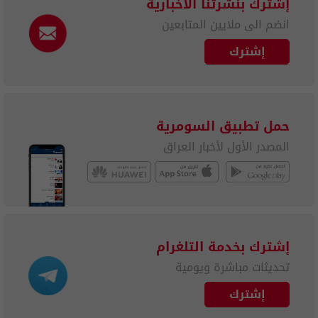
إشترك بنشرتنا الاخبارية
انضم الى ملايين المتابعين
إشترك
حمل تطبيق السومرية
المصدر الأول لأخبار العراق
إشترك بخدمة التلغرام
تحديثات مباشرة ويومية
إشترك