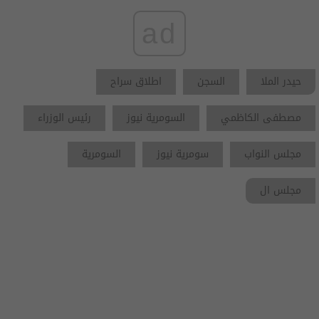
ad
حيدر الملا
السجن
اطلاق سراح
مصطفى الكاظمي
السومرية نيوز
رئيس الوزراء
مجلس النواب
سومرية نيوز
السومرية
مجلس ال