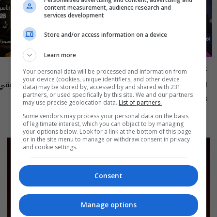
content measurement, audience research and
services development
Store and/or access information on a device
Learn more
علناً
أسرار الفلك
Your personal data will be processed and information from
your device (cookies, unique identifiers, and other device
اقتصاد العراق في عين العاصفة- علناً
data) may be stored by, accessed by and shared with 231
م٥ - الحلقة ٨ | الموسم ٥
الى ١٤ آب ٢٠٢٦ | 2026
partners, or used specifically by this site. We and our partners
13:00 | 2026-08-06
15:30 | 2026-08-06
may use precise geolocation data.
List of partners.
Some vendors may process your personal data on the basis
of legitimate interest, which you can object to by managing
your options below. Look for a link at the bottom of this page
or in the site menu to manage or withdraw consent in privacy
and cookie settings.
Consent
Manage options