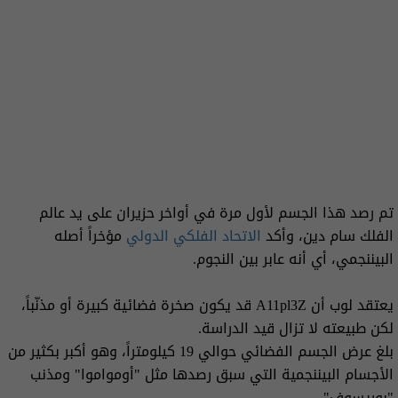
تم رصد هذا الجسم لأول مرة في أواخر حزيران على يد عالم
الفلك سام دين، وأكد
الاتحاد الفلكي الدولي
مؤخراً أصله
البيننجمي، أي أنه عابر بين النجوم.
يعتقد لوب أن A11pl3Z قد يكون صخرة فضائية كبيرة أو مذنّباً،
لكن طبيعته لا تزال قيد الدراسة.
بلغ عرض الجسم الفضائي حوالي 19 كيلومتراً، وهو أكبر بكثير من
الأجسام البيننجمية التي سبق رصدها مثل "أومواموا" ومذنب
"بوريسوف".