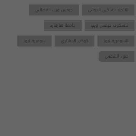
الاتحاد الفلكي الدولي
جيمس ويب الفضائي
تلسكوب جيمس ويب
جامعة هارفارد
السومرية نيوز
كوكب المشتري
سومرية نيوز
ضوء الشمس