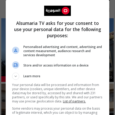
الآن
48 ساعة
7 أيام
شهر
Alsumaria TV asks for your consent to
use your personal data for the following
purposes:
Personalised advertising and content, advertising and
content measurement, audience research and
services development
Store and/or access information on a device
الولايات المتحدة تعلن رفع عقوبات عن ايران
Learn more
دوليات
10:10 | 2026-08-05
41.35%
Your personal data will be processed and information from
your device (cookies, unique identifiers, and other device
data) may be stored by, accessed by and shared with 231
partners, or used specifically by this site. We and our partners
may use precise geolocation data.
List of partners.
Some vendors may process your personal data on the basis
of legitimate interest, which you can object to by managing