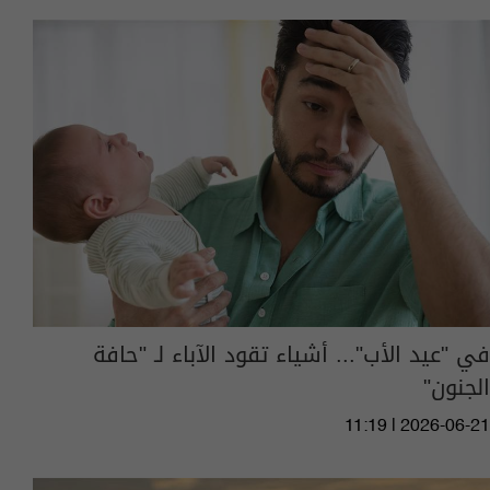
في "عيد الأب"... أشياء تقود الآباء لـ "حافة
الجنون"
11:19 | 2026-06-21