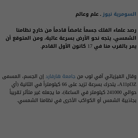
السومرية نيوز
ـ علم وعالم
رصد علماء الفلك جسماً غامضاً قادماً من خارج نظامنا
الشمسي، يتجه نحو الأرض بسرعة عالية، ومن المتوقع أن
يمر بالقرب منا في 17 كانون الأول القادم.
وقال الفيزيائي آفي لوب من
جامعة هارفارد
إن الجسم، المسمى
A11pl3Z، يتحرك بسرعة تزيد على 66 كيلومتراً في الثانية (أي
حوالي 241000 كيلومتر في الساعة)، ما يجعله غير متأثر تقريباً
بجاذبية الشمس أو الكواكب الأخرى في نظامنا الشمسي.