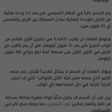
يمر الجسم حالياً في النظام الشمسي على بعد 3.8 وحدة فلكية
من الأرض (الوحدة الفلكية تعادل المسافة بين الأرض والشمس،
أي 93 مليون ميل).
ويتوقع العلماء أن يقترب A11pl3Z في تشرين الأول القادم من
كوكب المريخ على بعد 55 مليون كيلومتر، قبل أن يمر بالقرب من
الأرض في كانون الأول على مسافة آمنة تبلغ حوالي 360 مليون
كيلومتر.
ويؤكد العلماء أن الجسم لا يشكل تهديداً للأرض، رغم حجمه
الكبير الذي يضعه ضمن فئة "قاتل الكواكب" التي قد تسبب
أضراراً كارثية في حال اصطدامها بأي كوكب.
يرى لوب أن الجسم قد يكون مذنّباً بنواة صغيرة محاطة بسحابة
من الغاز والغبار تعكس
ضوء الشمس
، مما يجعله يبدو أكبر في
التلسكوبات.