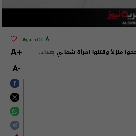
5,650 شوهد
وا منزلاً وقتلوا امرأة شمالي
بغداد
.
+A
-A