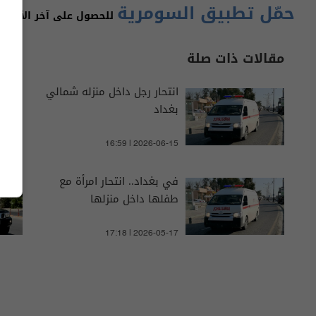
حمّل تطبيق السومرية
للحصول على آخر الأخبار 
مقالات ذات صلة
انتحار رجل داخل منزله شمالي
بغداد
16:59 | 2026-06-15
في بغداد.. انتحار امرأة مع
طفلها داخل منزلها
17:18 | 2026-05-17