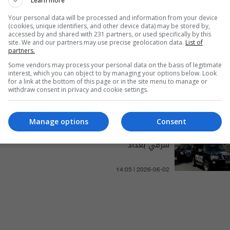
Learn more
والتغطيات الخاصة
Your personal data will be processed and information from your device
(cookies, unique identifiers, and other device data) may be stored by,
accessed by and shared with 231 partners, or used specifically by this
site. We and our partners may use precise geolocation data.
List of
partners.
خلافات تدفع امرأة إلى قتل
Some vendors may process your personal data on the basis of legitimate
interest, which you can object to by managing your options below. Look
زوجها ودفنه قرب منزله في
for a link at the bottom of this page or in the site menu to manage or
withdraw consent in privacy and cookie settings.
بغداد
08:53 | 2026-07-12
Manage options
Consent
مقتل مواطن بهجوم مسلح
شرقي بغداد
14:05 | 2026-06-02