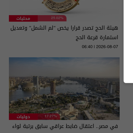
محليات
25.02%
هيئة الحج تصدر قرارا يخص "لم الشمل" وتعديل
استمارة قرعة الحج
06:40 | 2026-08-07
دوليات
17.27%
في مصر.. اعتقال ضابط عراقي سابق برتبة لواء