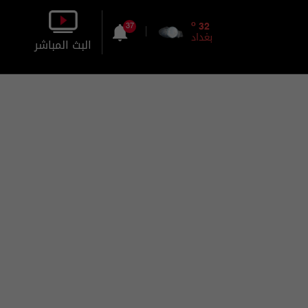
o
32
37
بغداد
البث المباشر
بالصورة
بالصوت