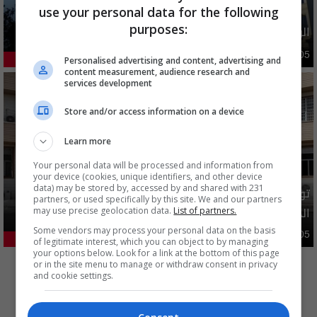
use your personal data for the following
purposes:
الولايات المتحدة تعلن رفع عقوبات عن ايران
دوليات
10:10 | 2026-08-05
Personalised advertising and content, advertising and
41.33%
content measurement, audience research and
services development
Store and/or access information on a device
Learn more
Your personal data will be processed and information from
your device (cookies, unique identifiers, and other device
data) may be stored by, accessed by and shared with 231
توضيح رسمي بشأن إلغاء شمول فئات من المستفيدين بإعانة
partners, or used specifically by this site. We and our partners
الحماية الاجتماعية
may use precise geolocation data.
List of partners.
Some vendors may process your personal data on the basis
محليات
05:43 | 2026-08-05
21.24%
of legitimate interest, which you can object to by managing
your options below. Look for a link at the bottom of this page
المزيد
or in the site menu to manage or withdraw consent in privacy
and cookie settings.