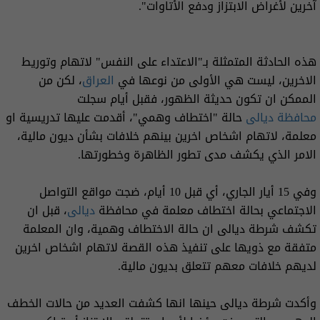
آخرين لأغراض الابتزاز ودفع الأتاوات".
هذه الحادثة المتمثلة بـ"الاعتداء على النفس" لاتهام وتوريط
الاخرين، ليست هي الأولى من نوعها في
العراق
، لكن من
الممكن ان تكون حديثة الظهور، فقبل أيام سجلت
محافظة ديالى
حالة "اختطاف وهمي"، أقدمت عليها تدريسية او
معلمة، لاتهام اشخاص اخرين بينهم خلافات بشأن ديون مالية،
الامر الذي يكشف مدى تطور الظاهرة وخطورتها.
وفي 15 أيار الجاري، أي قبل 10 أيام، ضجت مواقع التواصل
الاجتماعي بحالة اختطاف معلمة في محافظة
ديالى
، قبل ان
تكشف شرطة ديالى ان حالة الاختطاف وهمية، وان المعلمة
متفقة مع ذويها على تنفيذ هذه القصة لاتهام اشخاص اخرين
لديهم خلافات معهم تتعلق بديون مالية.
وأكدت شرطة ديالى حينها انها كشفت العديد من حالات الخطف