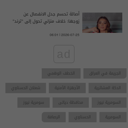
أصالة تحسم جدل الانفصال عن
زوجها: خلاف منزلي تحول إلى "ترند"
06:01 | 2026-07-25
ad
الجريمة في العراق
الخطف الوهمي
الدكة العشائرية
الأجهزة الأمنية
شعلان الحسناوي
السومرية نيوز
محافظة ديالى
سومرية نيوز
السومرية
الحسناوي
الرصافة