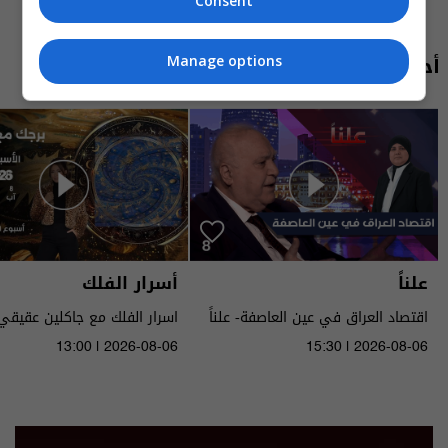
Consent
أحدث الحلقات
Manage options
علناً
أسرار الفلك
اقتصاد العراق في عين العاصفة- علناً
م٥ - الحلقة ٨ | الموسم ٥
الى ١٤ آب ٢٠٢٦ | 2026
13:00 | 2026-08-06
15:30 | 2026-08-06