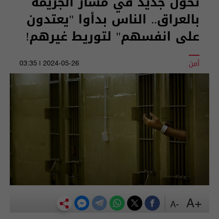
تحوّل جديد في مسار الجريمة
بالعراق.. الناس بدأوا "يعتدون
على انفسهم" لتوريط غيرهم!
أمن
2024-05-26 | 03:35
+A
-A