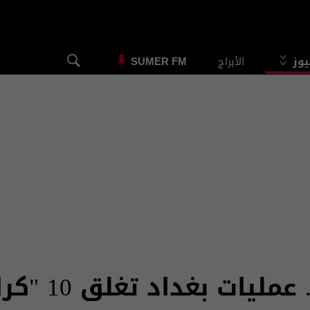
يوز
الأبراج
SUMER FM
داد تغلق 10 "كراجات" مخالفة