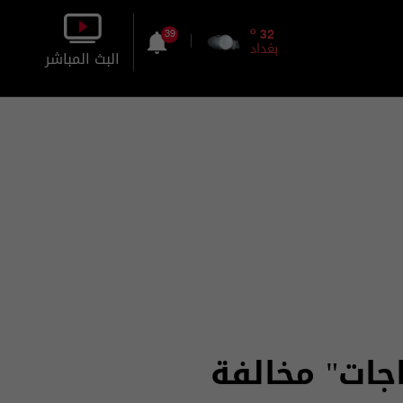
o
32
39
بغداد
البث المباشر
بالصورة
بالصوت