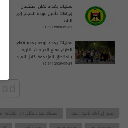
عمليات بغداد تعلن استكمال
إجراءات تأمين عودة الحجاج إلى
البلاد
01:59 | 2026-05-31
عمليات بغداد توجه بعدم قطع
الطرق ومنع الدراجات النارية
بالمناطق المزدحمة خلال العيد
13:34 | 2026-05-24
ad
ضمن إجراءات تأمين العيد
عمليات بغداد تغلق 10 "كراجات" مخالفة
السومرية نيوز
سومرية نيوز
عيد الأضحى
السو