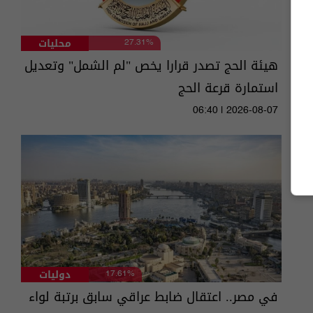
محليات
27.31%
هيئة الحج تصدر قرارا يخص "لم الشمل" وتعديل
استمارة قرعة الحج
06:40 | 2026-08-07
دوليات
17.61%
في مصر.. اعتقال ضابط عراقي سابق برتبة لواء