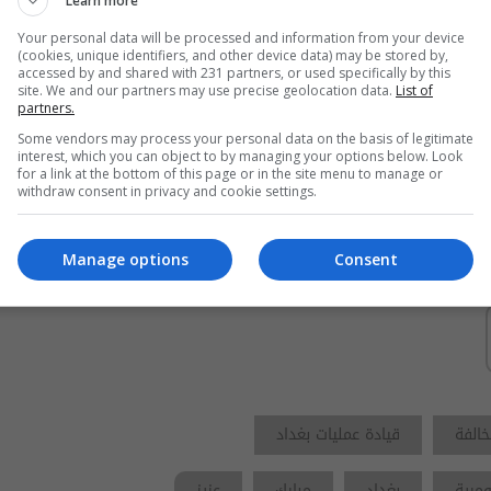
Learn more
امانة بغداد تتوعد المخالفين من
Your personal data will be processed and information from your device
أصحاب المواشي خلال العيد
(cookies, unique identifiers, and other device data) may be stored by,
accessed by and shared with 231 partners, or used specifically by this
site. We and our partners may use precise geolocation data.
List of
partners.
13:24 | 2026-05-24
Some vendors may process your personal data on the basis of legitimate
interest, which you can object to by managing your options below. Look
وفد امني برئاسة يار الله يصل
for a link at the bottom of this page or in the site menu to manage or
الى قيادة القوة البحرية ضمن
withdraw consent in privacy and cookie settings.
قاطع عمليات البصرة
02:25 | 2026-07-13
Manage options
Consent
قيادة عمليات بغداد
مرية
بغداد
مبارك
عزيز