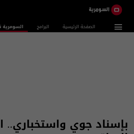
الصفحة الرئيسية
البرامج
السومرية ن
بإسناد جوي واستخباري..