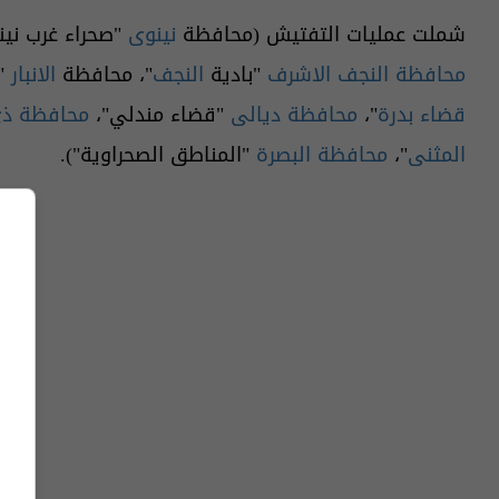
شملت عمليات التفتيش (محافظة
نينوى
"صحراء غرب نين
محافظة النجف
الاشرف
"بادية
النجف
"، محافظة
الانبار
"
قضاء بدرة
"،
محافظة ديالى
"قضاء مندلي"،
محافظة ذي
المثنى
"،
محافظة البصرة
"المناطق الصحراوية").