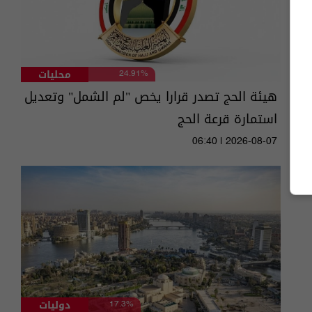
محليات
24.91%
هيئة الحج تصدر قرارا يخص "لم الشمل" وتعديل
استمارة قرعة الحج
06:40 | 2026-08-07
دوليات
17.3%