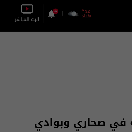
o
32
37
بغداد
البث المباشر
بالصورة
بالصوت
ة في صحاري وبوادي