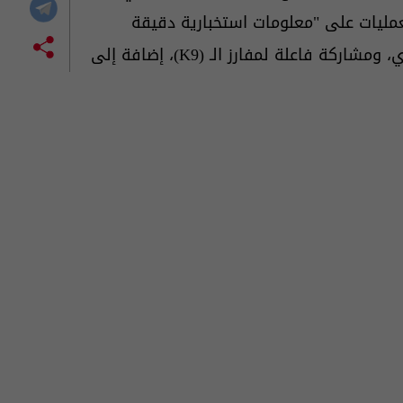
مليات على "معلومات استخبارية دقيقة
ومتابعة ميدانية مكثفة"، مدعومة بطلعات استطلاع جوي، ومشاركة فاعلة لمفارز الـ (K9)، إضافة إلى