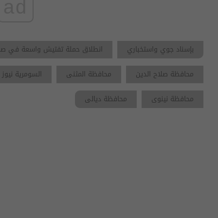
ad
بإسناد جوي واستخباري
انطلاق حملة تفتيش واسعة في صحا
محافظة صلاح الدين
محافظة المثنى
السومرية نيوز
محافظة نينوى
محافظة ديالى