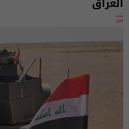
العراق
أمن