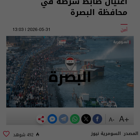
اغتيال ضابط شرطة في
محافظة البصرة
أمن
2026-05-31 | 13:03
+A
-A
المصدر:
السومرية نيوز
492 شوهد