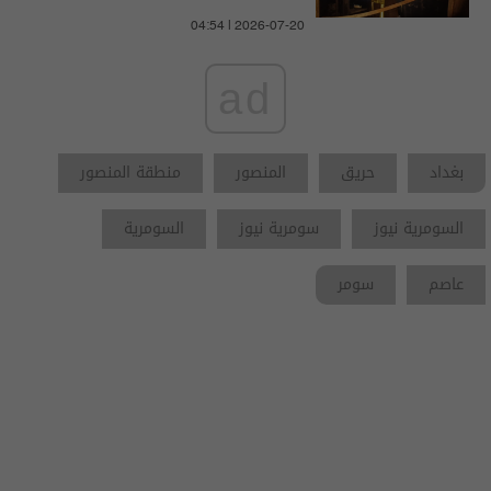
04:54 | 2026-07-20
ad
بغداد
حريق
المنصور
منطقة المنصور
السومرية نيوز
سومرية نيوز
السومرية
عاصم
سومر