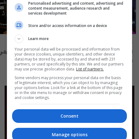
Personalised advertising and content, advertising and
content measurement, audience research and
services development
Store and/or access information on a device
Learn more
علناً
أسرار الفلك
Your personal data will be processed and information from
اقتصاد العراق في عين العاصفة- علناً
your device (cookies, unique identifiers, and other device
م٥ - الحلقة ٨ | الموسم ٥
الى ١٤ آب ٢٠٢٦ | 2026
data) may be stored by, accessed by and shared with 231
13:00 | 2026-08-06
15:30 | 2026-08-06
partners, or used specifically by this site. We and our partners
may use precise geolocation data.
List of partners.
Some vendors may process your personal data on the basis
of legitimate interest, which you can object to by managing
your options below. Look for a link at the bottom of this page
or in the site menu to manage or withdraw consent in privacy
and cookie settings.
Consent
Manage options