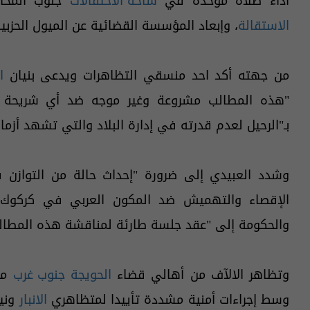
أداء صلاة موحدة في
ساحة الاحتفالات
جنوب المحاف
الاستقالة
، وإبعاد المؤسسة القضائية عن الميول الحزبي
من جهته أكد احد منسقي التظاهرات ويدعى بنيان
ا
"هذه المطالب مشروعة وغير موجه ضد أي شريحة من
بـ"الرحيل لعدم قدرته في إدارة البلاد والتي تشهد أزما
وشدد العبيدي إلى ضرورة "إحداث حالة من التوازن 
الإقصاء والتهميش ضد المكون العربي في كركوك وا
والحكومة إلى "عقد جلسة طارئة لمناقشة هذه المطالب
وتظاهر الالآف من أهالي قضاء
الحويجة
جنوب غرب
وسط إجراءات أمنية مشددة تأييدا لمتظاهري
الانبار
ونين