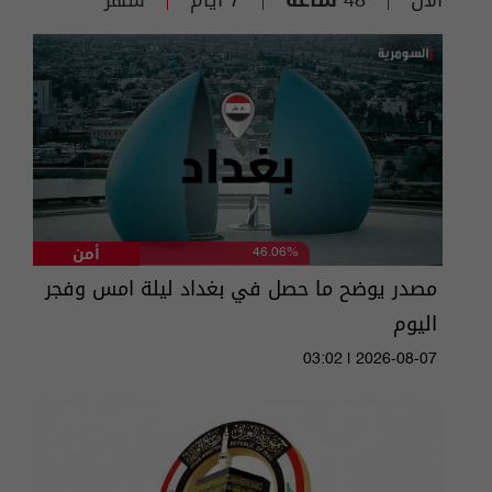
الآن
48 ساعة
7 أيام
شهر
أمن
46.06%
مصدر يوضح ما حصل في بغداد ليلة امس وفجر
اليوم
03:02 | 2026-08-07