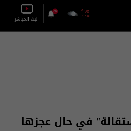
o
32
36
بغداد
البث المباشر
بالصورة
بالصوت
ستقالة" في حال عجزها