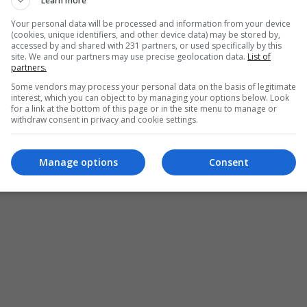
 المساءلة
والعدالة والمادة الرابعة من قانون
Learn more
Your personal data will be processed and information from your device
(cookies, unique identifiers, and other device data) may be stored by,
accessed by and shared with 231 partners, or used specifically by this
site. We and our partners may use precise geolocation data.
List of
partners.
قلت آثارها إلى قبة
مجلس النواب
بسبب تضارب
Some vendors may process your personal data on the basis of legitimate
ا على أرض الواقع في ظل وجود رفض لها من
interest, which you can object to by managing your options below. Look
for a link at the bottom of this page or in the site menu to manage or
withdraw consent in privacy and cookie settings.
Manage options
Consent