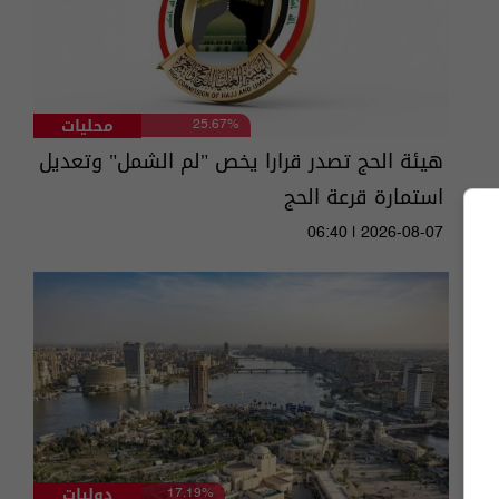
محليات
25.67%
هيئة الحج تصدر قرارا يخص "لم الشمل" وتعديل
استمارة قرعة الحج
06:40 | 2026-08-07
دوليات
17.19%