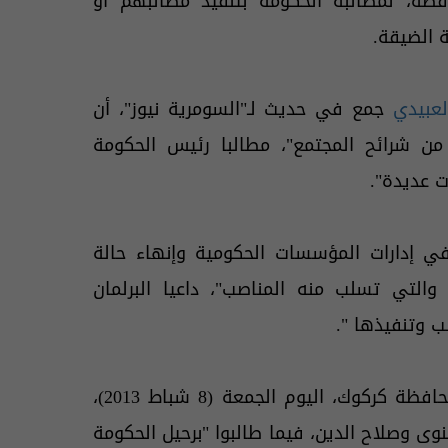
ظة، لمطالبة الحكومة بتنفيذ مطالبهم أو
ة الضيقة.
لعبيدي
جمع في حديث لـ"السومرية نيوز"، أن
 شرائح المجتمع"، مطالبا رئيس الحكومة
ت عديدة".
في إدارات المؤسسات الحكومية وإنهاء حالة
لتي تسلب منه المناصب"، داعيا البرلمان
 وتنفيذها ".
محافظة كركوك، اليوم الجمعة (8 شباط 2013)،
وى وصلاح الدين، فيما طالبوا "برحيل الحكومة