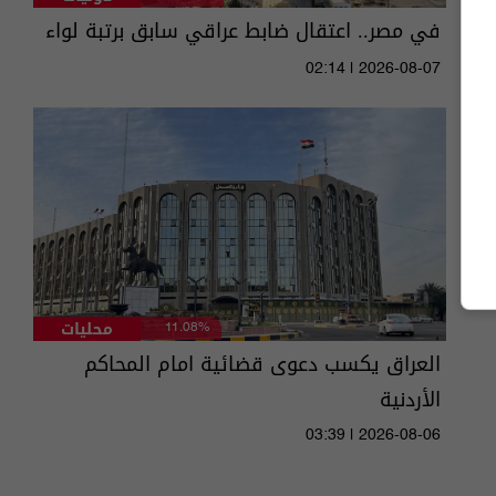
في مصر.. اعتقال ضابط عراقي سابق برتبة لواء
02:14 | 2026-08-07
محليات
11.08%
العراق يكسب دعوى قضائية امام المحاكم
الأردنية
03:39 | 2026-08-06