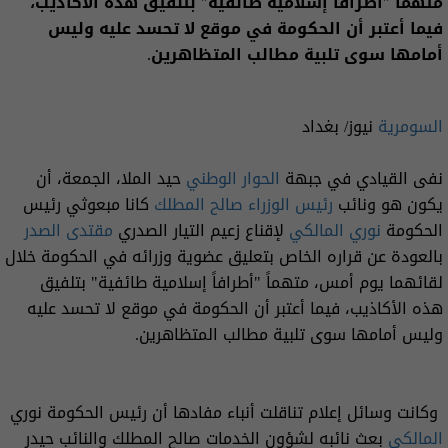
متهماً "أطرافاً إسلامية طائفية" بتلفيق هذه الأكاذيب،
فيما أعتبر أن الحكومة في موقع لا تحسد عليه وليس
أمامها سوى تلبية مطالب المتظاهرين.
السومرية
نيوز/ بغداد
نفى القيادي في جبهة
الحوار الوطني
حيد الملا، الجمعة، أن
يكون هو ونائب
رئيس الوزراء
صالح المطلك
كانا مبعوثي رئيس
الحكومة
نوري المالكي
لإقناع زعيم التيار الصدري
مقتدى الصدر
بالعودة عن قراره الخاص بتعليق عضوية وزرائه في الحكومة خلال
لقائهما يوم أمس، متهماً "أطرافاً إسلامية طائفية" بتلفيق
هذه الأكاذيب، فيما أعتبر أن الحكومة في موقع لا تحسد عليه
وليس أمامها سوى تلبية مطالب المتظاهرين.
وكانت وسائل إعلام تناقلت أنباء مفادها أن رئيس الحكومة نوري
المالكي
بعث نائبه لشؤون الخدمات صالح المطلك والنائب حيدر