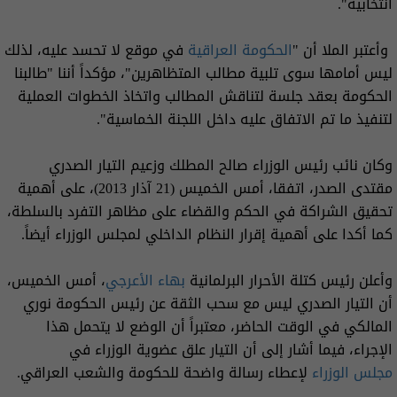
انتخابية".
وأعتبر الملا أن "
الحكومة العراقية
في موقع لا تحسد عليه، لذلك
ليس أمامها سوى تلبية مطالب المتظاهرين"، مؤكداً أننا "طالبنا
الحكومة بعقد جلسة لتناقش المطالب واتخاذ الخطوات العملية
لتنفيذ ما تم الاتفاق عليه داخل اللجنة الخماسية".
وكان نائب رئيس الوزراء صالح المطلك وزعيم التيار الصدري
مقتدى الصدر، اتفقا، أمس الخميس (21 آذار 2013)، على أهمية
تحقيق الشراكة في الحكم والقضاء على مظاهر التفرد بالسلطة،
كما أكدا على أهمية إقرار النظام الداخلي لمجلس الوزراء أيضاً.
وأعلن رئيس كتلة الأحرار البرلمانية
بهاء الأعرجي
، أمس الخميس،
أن التيار الصدري ليس مع سحب الثقة عن رئيس الحكومة نوري
المالكي في الوقت الحاضر، معتبراً أن الوضع لا يتحمل هذا
الإجراء، فيما أشار إلى أن التيار علق عضوية الوزراء في
مجلس الوزراء
لإعطاء رسالة واضحة للحكومة والشعب العراقي.