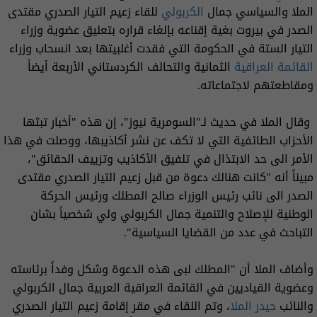
الملا والسياسي جمال
الكربولي
للقاء زعيم التيار الصدري مقتدى
الصدر في بيروت بغية إقناعه بإلغاء قراره بتعليق عضوية وزراء
التيار الستة في الحكومة التي فقدت أغلبيتها بعد انسحاب وزراء
القائمة العراقية
الثمانية والتحالف الكردستاني الأربعة أيضاً
ومقاطعتهم لاجتماعاته.
وقال الملا في حديث لـ"السومرية نيوز"، إن هذه "أخبار تبثها
الأحزاب الطائفية التي لا تكف عن نشر أكاذيبها، ووصلت في هذا
الأمر الى حد الابتذال في تلفيق الأكاذيب وتزييف الحقائق"،
مبيناً أنه "كانت هنالك دعوة من قبل زعيم التيار الصدري مقتدى
الصدر الى نائب رئيس الوزراء صالح المطلك ورئيس الحركة
الوطنية للإصلاح والتنمية جمال الكربولي ولي شخصياً بشان
التباحث في عدد من القضايا السياسية".
وأضاف الملا أن "المطلك لبى هذه الدعوة وشكل وفداً برئاسته
وعضوية القياديين في القائمة العراقية العربية جمال الكربولي
والنائب
حيدر الملا
، وتم اللقاء في مقر إقامة زعيم التيار الصدري