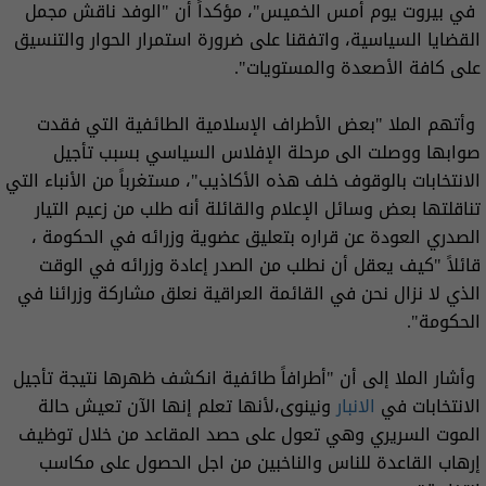
في بيروت يوم أمس الخميس"، مؤكداً أن "الوفد ناقش مجمل
القضايا السياسية، واتفقنا على ضرورة استمرار الحوار والتنسيق
على كافة الأصعدة والمستويات".
وأتهم الملا "بعض الأطراف الإسلامية الطائفية التي فقدت
صوابها ووصلت الى مرحلة الإفلاس السياسي بسبب تأجيل
الانتخابات بالوقوف خلف هذه الأكاذيب"، مستغرباً من الأنباء التي
تناقلتها بعض وسائل الإعلام والقائلة أنه طلب من زعيم التيار
الصدري العودة عن قراره بتعليق عضوية وزرائه في الحكومة ،
قائلاً "كيف يعقل أن نطلب من الصدر إعادة وزرائه في الوقت
الذي لا نزال نحن في القائمة العراقية نعلق مشاركة وزرائنا في
الحكومة".
وأشار الملا إلى أن "أطرافاً طائفية انكشف ظهرها نتيجة تأجيل
الانتخابات في
الانبار
ونينوى،لأنها تعلم إنها الآن تعيش حالة
الموت السريري وهي تعول على حصد المقاعد من خلال توظيف
إرهاب القاعدة للناس والناخبين من اجل الحصول على مكاسب