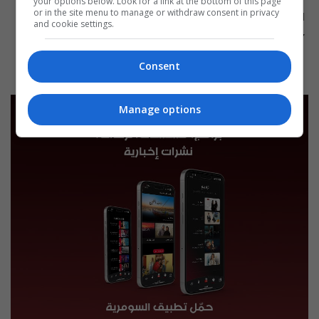
your options below. Look for a link at the bottom of this page
or in the site menu to manage or withdraw consent in privacy
العراق في دقيقة 07-08-2026 | 2026
نشرة ٧ آب ٢٠٢٦ | 2026
and cookie settings.
12:45 | 2026-08-07
13:00 | 2026-08-07
Consent
Manage options