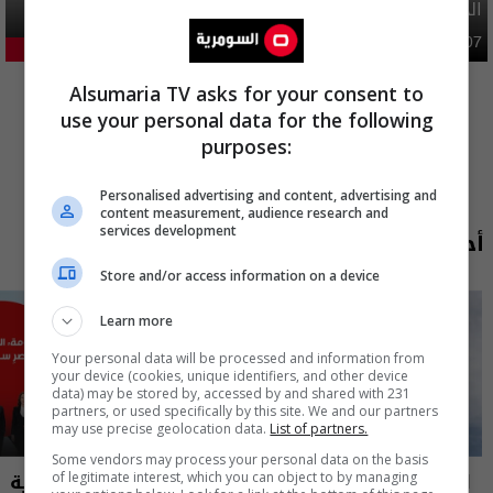
الحج
محليات
06:40 | 2026-08-07
24.96%
المزيد
Alsumaria TV asks for your consent to
use your personal data for the following
purposes:
Personalised advertising and content, advertising and
content measurement, audience research and
services development
أحدث الحلقات
Store and/or access information on a device
Learn more
Your personal data will be processed and information from
your device (cookies, unique identifiers, and other device
data) may be stored by, accessed by and shared with 231
partners, or used specifically by this site. We and our partners
may use precise geolocation data.
List of partners.
Some vendors may process your personal data on the basis
العراق في دقيقة
نشرة أخبار السومرية
of legitimate interest, which you can object to by managing