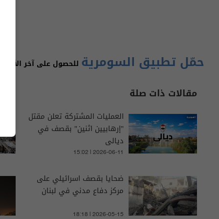
حمّل تطبيق السومرية
للحصول على آخر الأخبار 
مقالات ذات صلة
العمليات المشتركة تعلن مقتل
"إرهابيين اثنين" بقصف في
ديالى
15:02 | 2026-06-11
ضحايا بقصف اسرائيلي على
مركز دفاع مدني في لبنان
18:18 | 2026-05-15