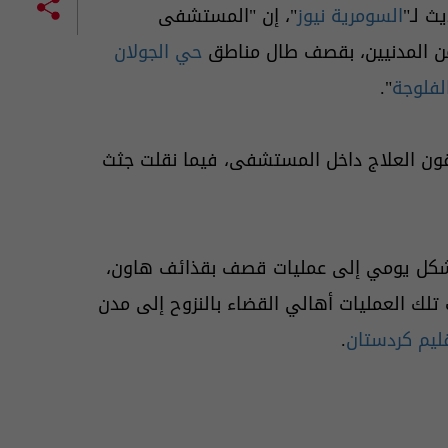
 لـ"
السومرية نيوز
"، إن "المستشفى
حي الجولان
لفلوجة
".
لقون العلاج داخل المستشفى، فيما نقلت جثث
شكل يومي إلى عمليات قصف بقذائف هاون،
تلك العمليات أهالي القضاء بالنزوح إلى مدن
ليم كردستان
.