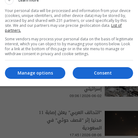
Learn more
Your personal data will be processed and information from your device
(cookies, unique identifiers, and other device data) may be stored by,
accessed by and shared with 231 partners, or used specifically by this
site. We and our partners may use precise geolocation data.
List of
partners.
والتغطيات الخاصة
Some vendors may process your personal data on the basis of legitimate
interest, which you can object to by managing your options below. Look
for a link at the bottom of this page or in the site menu to manage or
withdraw consent in privacy and cookie settings.
الجامعة اللبنانية تؤجل امتحانات
Manage options
Consent
بعد مقتل طالبين بقصف
إسرائيلي
09:06 | 2026-06-02
​"التحالف العربي" يعلن إصابة 11
مدنيا إثر "قصف حوثي" في
السعودية
17:45 | 2026-08-06