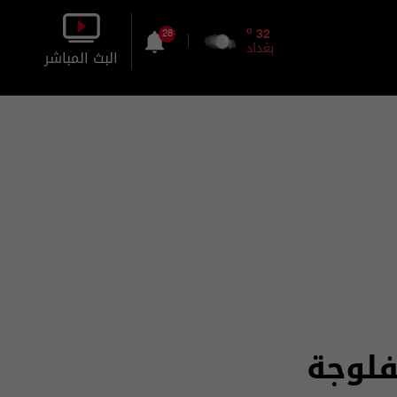
o
32
28
بغداد
البث المباشر
بالصورة
بالصوت