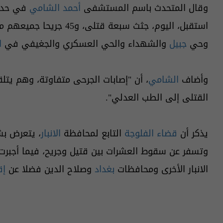
وقال المتحدث باسم المستشفى
أحمد الشامي
في حديث
استقبل، اليوم، جثث سبعة قتلى، و45 جريحا جميعهم من المدنيين، بقصف طال مناطق
وحي
جبيل
والشهداء والحي العسكري والجغيفي في
ا
وأضاف
الشامي
، أن "إصابات الجرحى متفاوتة، وهم يت
القتلى إلى الطب العدلي".
يذكر أن
قضاء الفلوجة
التابع لمحافظة
الانبار
، يتعرض ب
وتسفر عن سقوط العشرات بين قتيل وجريح، فيما أجبرت 
الانبار الأخرى ومحافظات
بغداد
وصلاح الدين فضلا عن
إق