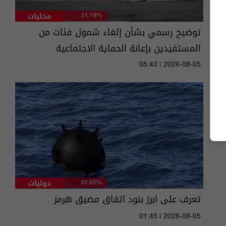
محليات
21.18%
توضيح رسمي بشأن إلغاء شمول فئات من
المستفيدين بإعانة الحماية الاجتماعية
05:43 | 2026-08-05
دوليات
20.65%
تعرف على ابرز بنود اتفاق مضيق هرمز
01:45 | 2026-08-05