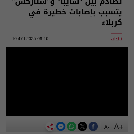
تصادم بين "سايبا" و"ستاركس"
يتسبب بإصابات خطيرة في
كربلاء
ترندات
2025-06-10 | 10:47
+A
-A