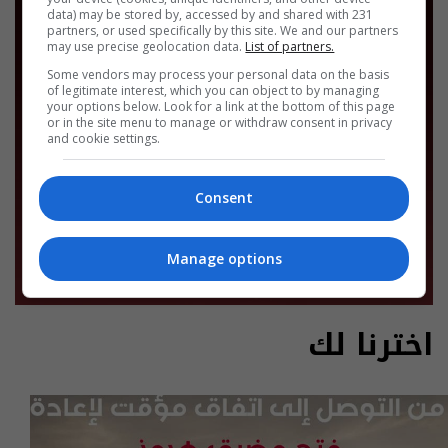
data) may be stored by, accessed by and shared with 231
partners, or used specifically by this site. We and our partners
may use precise geolocation data.
List of partners.
Some vendors may process your personal data on the basis
of legitimate interest, which you can object to by managing
your options below. Look for a link at the bottom of this page
or in the site menu to manage or withdraw consent in privacy
and cookie settings.
Consent
Manage options
اخترنا لك