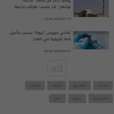
روسيا تحذر من قصف "محطة
بوشهر": قد يتسبب بعواقب وخيمة
18:39 | 2026-07-12
تفشي فيروس "إيبولا" يتسبب بتأجيل
قمة إفريقية في الهند
09:06 | 2026-05-21
ad
ترندات
بالفيديو
كربلاء
العراق
السومرية
سايبا
ستار