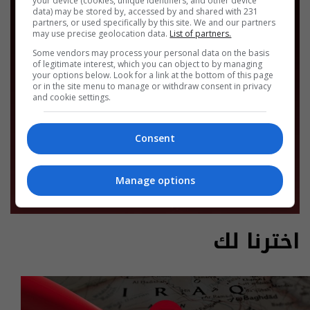
your device (cookies, unique identifiers, and other device
data) may be stored by, accessed by and shared with 231
partners, or used specifically by this site. We and our partners
may use precise geolocation data.
List of partners.
Some vendors may process your personal data on the basis
of legitimate interest, which you can object to by managing
your options below. Look for a link at the bottom of this page
or in the site menu to manage or withdraw consent in privacy
and cookie settings.
Consent
Manage options
اخترنا لك