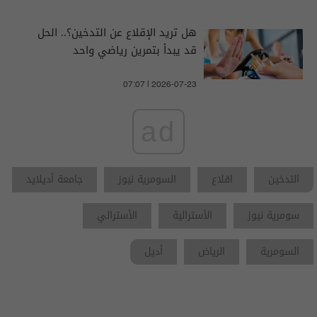
هل تريد الإقلاع عن التدخين؟.. الحل
قد يبدأ بتمرين رياضي واحد
07:07 | 2026-07-23
ad
التدخين
اقلاع
السومرية نيوز
جامعة أديلايد
سومرية نيوز
الأسترالية
الأسترالي
السومرية
الرياض
أديل