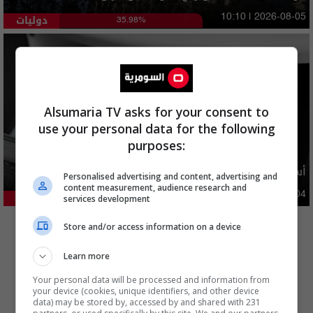
دوليات
10:10 | 2026-08-05
35.98%
Alsumaria TV asks for your consent to
use your personal data for the following
purposes:
أسعار الدولار في السوق العراقية اليوم
Personalised advertising and content, advertising and
content measurement, audience research and
اقتصاد
03:29 | 2026-08-04
services development
23.62%
المزيد
Store and/or access information on a device
Learn more
Your personal data will be processed and information from
your device (cookies, unique identifiers, and other device
data) may be stored by, accessed by and shared with 231