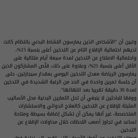
وتبين أن "الأشخاص الذين يمارسون النشاط البدني بانتظام كانت
لديهم احتمالية الإقلاع التام عن التدخين أعلى بنسبة 15%،
واحتمالية الامتناع عن التدخين لمدة سبعة أيام متتالية على
الأقل أعلى بنسبة 21%، وعلاوة على ذلك، قلّص المشاركون الذين
يمارسون الرياضة معدل التدخين اليومي بمقدار سيجارتين، حتى
أن جلسة تمرين واحدة في الحد من الرغبة الشديدة في التدخين
لمدة 30 دقيقة تقريبا بعد انتهائها".
ووفقا للباحثين لا ينبغي أن تحل التمارين البدنية محل الأساليب
المثبتة للإقلاع عن التدخين كالعلاج الدوائي والاستشارات
المتخصصة، غير أنها يمكن أن تشكل إضافة بسيطة ومتاحة
تساعد في تجاوز أصعب اللحظات خلال محاولات الإقلاع عن
التدخين.
ويعتبر التدخين من أخطر الأسباب التي تؤدي إلى زيادة خطر